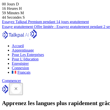
00
Jours
D
16
Heures
H
59
Minutes
M
43
Secondes
S
Essayez Talkpal Premium pendant 14 jours gratuitement
Essaye gratuitement
Offre limitée :
Essayez gratuitement pendant 2 s
Accueil
Apprentissage
Pour Les Entreprises
Pour L’éducation
Enregistrer
Connexion
Français
Commencer
Apprenez les langues plus rapidement grâc