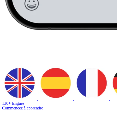
130+ langues
Commencez à apprendre