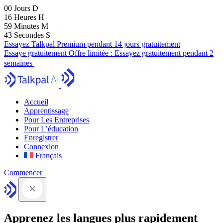
00
Jours
D
16
Heures
H
59
Minutes
M
41
Secondes
S
Essayez Talkpal Premium pendant 14 jours gratuitement
Essaye gratuitement
Offre limitée :
Essayez gratuitement pendant 2
semaines
Accueil
Apprentissage
Pour Les Entreprises
Pour L’éducation
Enregistrer
Connexion
Français
Commencer
Apprenez les langues plus rapidement