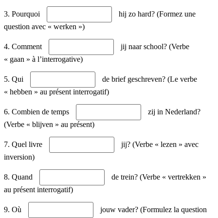
3. Pourquoi
hij zo hard? (Formez une
question avec « werken »)
4. Comment
jij naar school? (Verbe
« gaan » à l’interrogative)
5. Qui
de brief geschreven? (Le verbe
« hebben » au présent interrogatif)
6. Combien de temps
zij in Nederland?
(Verbe « blijven » au présent)
7. Quel livre
jij? (Verbe « lezen » avec
inversion)
8. Quand
de trein? (Verbe « vertrekken »
au présent interrogatif)
9. Où
jouw vader? (Formulez la question