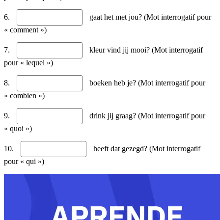
6.
gaat het met jou? (Mot interrogatif pour
« comment »)
7.
kleur vind jij mooi? (Mot interrogatif
pour « lequel »)
8.
boeken heb je? (Mot interrogatif pour
« combien »)
9.
drink jij graag? (Mot interrogatif pour
« quoi »)
10.
heeft dat gezegd? (Mot interrogatif
pour « qui »)