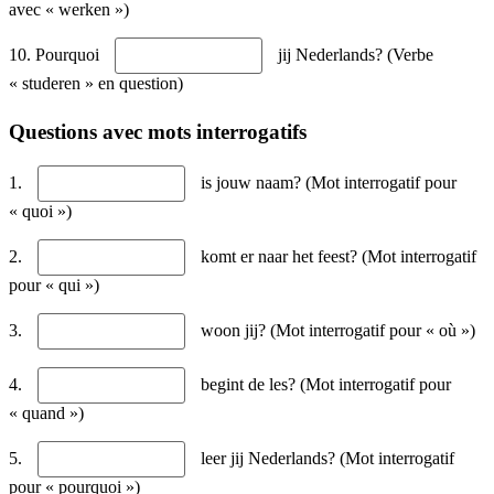
avec « werken »)
10. Pourquoi
jij Nederlands? (Verbe
« studeren » en question)
Questions avec mots interrogatifs
1.
is jouw naam? (Mot interrogatif pour
« quoi »)
2.
komt er naar het feest? (Mot interrogatif
pour « qui »)
3.
woon jij? (Mot interrogatif pour « où »)
4.
begint de les? (Mot interrogatif pour
« quand »)
5.
leer jij Nederlands? (Mot interrogatif
pour « pourquoi »)