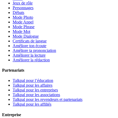
Jeux de rôle
Personnages
Débats
Mode Photo
Mode Appel
Mode Phrase
Mode Mot
Mode Dialogue
Certificats de langue
Améliore ton écoute
Améliore ta prononciation
Améliorer la lecture
Améliorer la rédaction
Partenariats
Talkpal pour l’éducation
Talkpal pour les affaires
Talkpal pour les entreprises
Talkpal pour les associations
Talkpal pour les revendeurs et partenariats
Talkpal pour les affiliés
Entreprise