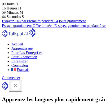
00
Jours
D
16
Heures
H
59
Minutes
M
43
Secondes
S
Essayez Talkpal Premium pendant 14 jours gratuitement
Essaye gratuitement
Offre limitée :
Essayez gratuitement pendant 2 s
Accueil
Apprentissage
Pour Les Entreprises
Pour L’éducation
Enregistrer
Connexion
Français
Commencer
Apprenez les langues plus rapidement grâc