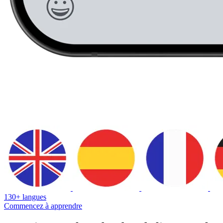
130+ langues
Commencez à apprendre