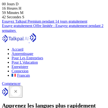
00
Jours
D
16
Heures
H
59
Minutes
M
41
Secondes
S
Essayez Talkpal Premium pendant 14 jours gratuitement
Essaye gratuitement
Offre limitée :
Essayez gratuitement pendant 2
semaines
Accueil
Apprentissage
Pour Les Entreprises
Pour L’éducation
Enregistrer
Connexion
Français
Commencer
Apprenez les langues plus rapidement