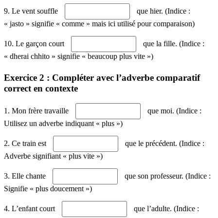
9. Le vent souffle
que hier. (Indice :
« jasto » signifie « comme » mais ici utilisé pour comparaison)
10. Le garçon court
que la fille. (Indice :
« dherai chhito » signifie « beaucoup plus vite »)
Exercice 2 : Compléter avec l’adverbe comparatif
correct en contexte
1. Mon frère travaille
que moi. (Indice :
Utilisez un adverbe indiquant « plus »)
2. Ce train est
que le précédent. (Indice :
Adverbe signifiant « plus vite »)
3. Elle chante
que son professeur. (Indice :
Signifie « plus doucement »)
4. L’enfant court
que l’adulte. (Indice :