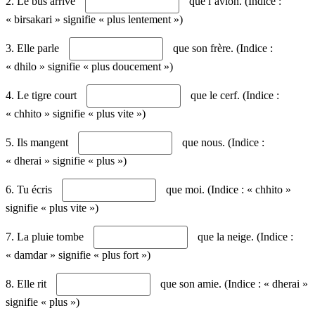
2. Le bus arrive
que l’avion. (Indice :
« birsakari » signifie « plus lentement »)
3. Elle parle
que son frère. (Indice :
« dhilo » signifie « plus doucement »)
4. Le tigre court
que le cerf. (Indice :
« chhito » signifie « plus vite »)
5. Ils mangent
que nous. (Indice :
« dherai » signifie « plus »)
6. Tu écris
que moi. (Indice : « chhito »
signifie « plus vite »)
7. La pluie tombe
que la neige. (Indice :
« damdar » signifie « plus fort »)
8. Elle rit
que son amie. (Indice : « dherai »
signifie « plus »)