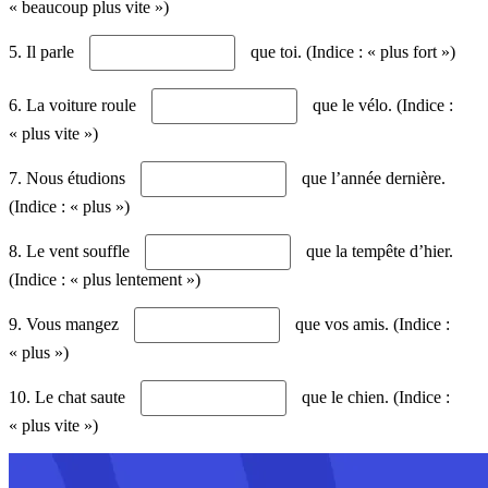
« beaucoup plus vite »)
5. Il parle
que toi. (Indice : « plus fort »)
6. La voiture roule
que le vélo. (Indice :
« plus vite »)
7. Nous étudions
que l’année dernière.
(Indice : « plus »)
8. Le vent souffle
que la tempête d’hier.
(Indice : « plus lentement »)
9. Vous mangez
que vos amis. (Indice :
« plus »)
10. Le chat saute
que le chien. (Indice :
« plus vite »)