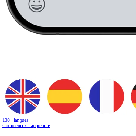
130+ langues
Commencez à apprendre