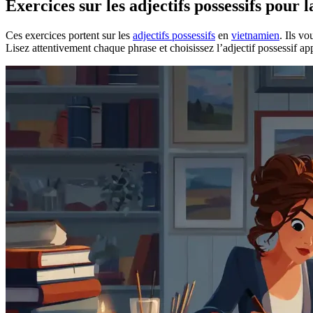
Exercices sur les adjectifs possessifs pou
Ces exercices portent sur les
adjectifs possessifs
en
vietnamien
. Ils v
Lisez attentivement chaque phrase et choisissez l’adjectif possessif ap