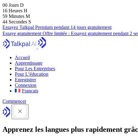
00
Jours
D
16
Heures
H
59
Minutes
M
43
Secondes
S
Essayez Talkpal Premium pendant 14 jours gratuitement
Essaye gratuitement
Offre limitée :
Essayez gratuitement pendant 2 s
Accueil
Apprentissage
Pour Les Entreprises
Pour L’éducation
Enregistrer
Connexion
Français
Commencer
Apprenez les langues plus rapidement grâc