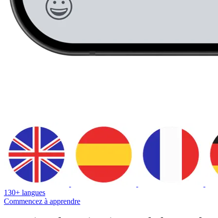
130+ langues
Commencez à apprendre