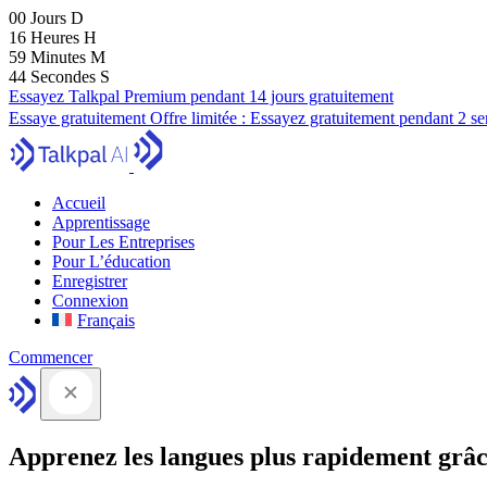
00
Jours
D
16
Heures
H
59
Minutes
M
43
Secondes
S
Essayez Talkpal Premium pendant 14 jours gratuitement
Essaye gratuitement
Offre limitée :
Essayez gratuitement pendant 2 s
Accueil
Apprentissage
Pour Les Entreprises
Pour L’éducation
Enregistrer
Connexion
Français
Commencer
Apprenez les langues plus rapidement grâc