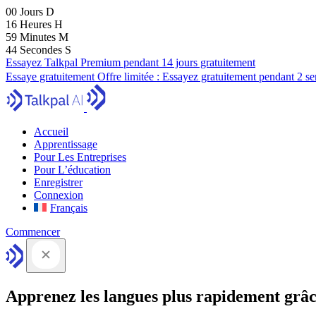
00
Jours
D
16
Heures
H
59
Minutes
M
43
Secondes
S
Essayez Talkpal Premium pendant 14 jours gratuitement
Essaye gratuitement
Offre limitée :
Essayez gratuitement pendant 2 s
Accueil
Apprentissage
Pour Les Entreprises
Pour L’éducation
Enregistrer
Connexion
Français
Commencer
Apprenez les langues plus rapidement grâc