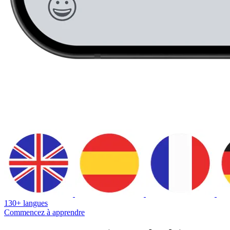
130+ langues
Commencez à apprendre