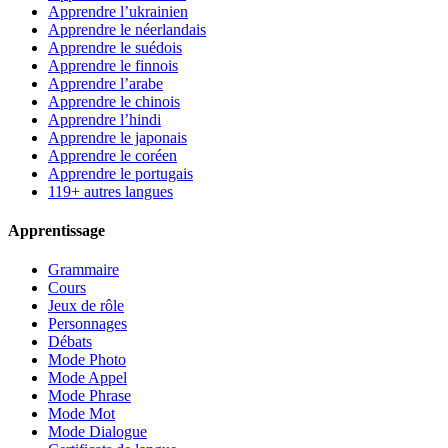
Apprendre l’ukrainien
Apprendre le néerlandais
Apprendre le suédois
Apprendre le finnois
Apprendre l’arabe
Apprendre le chinois
Apprendre l’hindi
Apprendre le japonais
Apprendre le coréen
Apprendre le portugais
119+ autres langues
Apprentissage
Grammaire
Cours
Jeux de rôle
Personnages
Débats
Mode Photo
Mode Appel
Mode Phrase
Mode Mot
Mode Dialogue