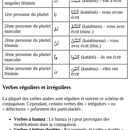
تْ
كَتَبَتْ (katabat) – elle a écrit
singulier féminin
كَتَبْنَا (katabnā) – nous avons
1ère personne du pluriel
نَا
écrit
2ème personne du pluriel
كَتَبْتُمْ (katabtum) – vous avez
تُمْ
masculin
écrit (masc.)
2ème personne du pluriel
كَتَبْتُنَّ (katabtunna) – vous
تُنَّ
féminin
avez écrit (fém.)
3ème personne du pluriel
ُوا
كَتَبُوا (katabū) – ils ont écrit
masculin
3ème personne du pluriel
كَتَبْنَ (katabna) – elles ont
نَ
féminin
écrit
Verbes réguliers et irréguliers
La plupart des verbes arabes sont réguliers et suivent ce schéma de
conjugaison. Cependant, certains verbes dits « irréguliers » ou
« défectueux » présentent des particularités :
Verbes à hamza
: Le hamza (ء) peut provoquer des
modifications dans la conjugaison.
Verbes à lettres doubles
: Par exemple, le verbe « madda »