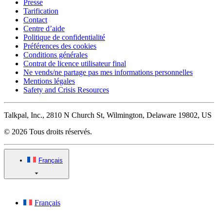
Presse
Tarification
Contact
Centre d’aide
Politique de confidentialité
Préférences des cookies
Conditions générales
Contrat de licence utilisateur final
Ne vends/ne partage pas mes informations personnelles
Mentions légales
Safety and Crisis Resources
Talkpal, Inc., 2810 N Church St, Wilmington, Delaware 19802, US
© 2026 Tous droits réservés.
Français
Français