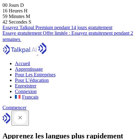
00
Jours
D
16
Heures
H
59
Minutes
M
41
Secondes
S
Essayez Talkpal Premium pendant 14 jours gratuitement
Essaye gratuitement
Offre limitée :
Essayez gratuitement pendant 2
semaines
Accueil
Apprentissage
Pour Les Entreprises
Pour L’éducation
Enregistrer
Connexion
Français
Commencer
Apprenez les langues plus rapidement