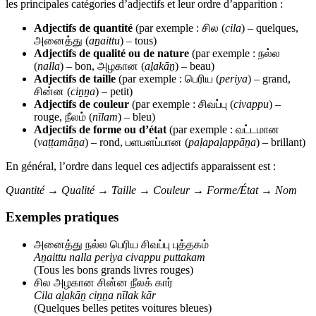
les principales catégories d’adjectifs et leur ordre d’apparition :
Adjectifs de quantité
(par exemple : சில (
cila
) – quelques,
அனைத்து (
aṉaittu
) – tous)
Adjectifs de qualité ou de nature
(par exemple : நல்ல
(
nalla
) – bon, அழகான (
aḻakāṉ
) – beau)
Adjectifs de taille
(par exemple : பெரிய (
periya
) – grand,
சின்ன (
ciṉṉa
) – petit)
Adjectifs de couleur
(par exemple : சிவப்பு (
civappu
) –
rouge, நீலம் (
nīlam
) – bleu)
Adjectifs de forme ou d’état
(par exemple : வட்டமான
(
vaṭṭamāṉa
) – rond, பளபளப்பான (
paḷapaḷappāṉa
) – brillant)
En général, l’ordre dans lequel ces adjectifs apparaissent est :
Quantité → Qualité → Taille → Couleur → Forme/État → Nom
Exemples pratiques
அனைத்து நல்ல பெரிய சிவப்பு புத்தகம்
Aṉaittu nalla periya civappu puttakam
(Tous les bons grands livres rouges)
சில அழகான சின்ன நீலக் கார்
Cila aḻakāṉ ciṉṉa nīlak kār
(Quelques belles petites voitures bleues)