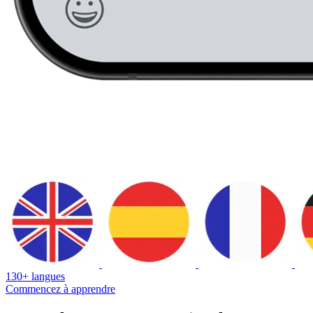
130+ langues
Commencez à apprendre