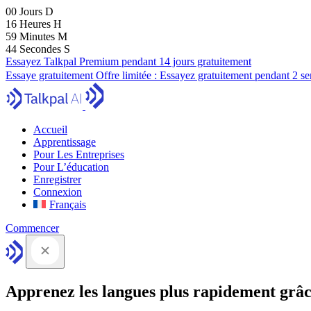
00
Jours
D
16
Heures
H
59
Minutes
M
43
Secondes
S
Essayez Talkpal Premium pendant 14 jours gratuitement
Essaye gratuitement
Offre limitée :
Essayez gratuitement pendant 2 s
Accueil
Apprentissage
Pour Les Entreprises
Pour L’éducation
Enregistrer
Connexion
Français
Commencer
Apprenez les langues plus rapidement grâc