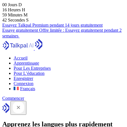
00
Jours
D
16
Heures
H
59
Minutes
M
41
Secondes
S
Essayez Talkpal Premium pendant 14 jours gratuitement
Essaye gratuitement
Offre limitée :
Essayez gratuitement pendant 2
semaines
Accueil
Apprentissage
Pour Les Entreprises
Pour L’éducation
Enregistrer
Connexion
Français
Commencer
Apprenez les langues plus rapidement