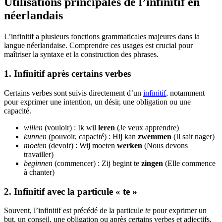
Utilisations principales de l’infinitif en
néerlandais
L’infinitif a plusieurs fonctions grammaticales majeures dans la
langue néerlandaise. Comprendre ces usages est crucial pour
maîtriser la syntaxe et la construction des phrases.
1. Infinitif après certains verbes
Certains verbes sont suivis directement d’un
infinitif
, notamment
pour exprimer une intention, un désir, une obligation ou une
capacité.
willen
(vouloir) : Ik wil
leren
(Je veux apprendre)
kunnen
(pouvoir, capacité) : Hij kan
zwemmen
(Il sait nager)
moeten
(devoir) : Wij moeten
werken
(Nous devons
travailler)
beginnen
(commencer) : Zij begint te
zingen
(Elle commence
à chanter)
2. Infinitif avec la particule « te »
Souvent, l’infinitif est précédé de la particule
te
pour exprimer un
but, un conseil, une obligation ou après certains verbes et adjectifs.