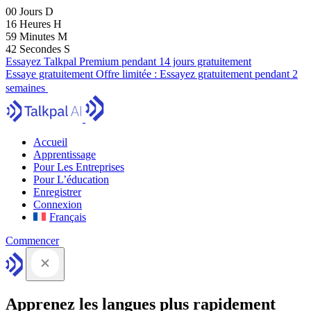
00
Jours
D
16
Heures
H
59
Minutes
M
41
Secondes
S
Essayez Talkpal Premium pendant 14 jours gratuitement
Essaye gratuitement
Offre limitée :
Essayez gratuitement pendant 2
semaines
Accueil
Apprentissage
Pour Les Entreprises
Pour L’éducation
Enregistrer
Connexion
Français
Commencer
Apprenez les langues plus rapidement