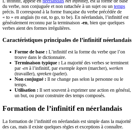
L’infinitif, appelé en
néerlandais
het infinitief
, est la forme de base
du verbe, non conjuguée et non rattachée à un sujet ou un
temps
précis. Il correspond à la forme française du verbe précédée de
« to » en anglais (to eat, to go, to be). En néerlandais, l’infinitif est
généralement reconnu par la terminaison
-en
, bien que quelques
verbes aient des formes irrégulières.
Caractéristiques principales de l’infinitif néerlandais
Forme de base :
L’infinitif est la forme du verbe que l’on
trouve dans le dictionnaire.
Terminaison typique :
La majorité des verbes se terminent
par
-en
à l’infinitif, par exemple
lopen
(marcher),
werken
(travailler),
spreken
(parler).
Non conjugué :
Il ne change pas selon la personne ou le
temps.
Utilisation :
Il sert souvent à exprimer une action en général,
un but, ou pour construire des temps composés.
Formation de l’infinitif en néerlandais
La formation de l’infinitif en néerlandais est simple dans la majorité
des cas, mais il existe quelques règles et exceptions à connaître.