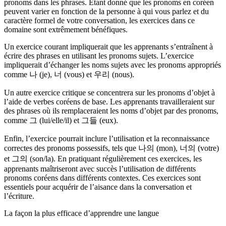
pronoms dans les phrases. Étant donné que les pronoms en coréen
peuvent varier en fonction de la personne à qui vous parlez et du
caractère formel de votre conversation, les exercices dans ce
domaine sont extrêmement bénéfiques.
Un exercice courant impliquerait que les apprenants s’entraînent à
écrire des phrases en utilisant les pronoms sujets. L’exercice
impliquerait d’échanger les noms sujets avec les pronoms appropriés
comme 나 (je), 너 (vous) et 우리 (nous).
Un autre exercice critique se concentrera sur les pronoms d’objet à
l’aide de verbes coréens de base. Les apprenants travailleraient sur
des phrases où ils remplaceraient les noms d’objet par des pronoms,
comme 그 (lui/elle/il) et 그들 (eux).
Enfin, l’exercice pourrait inclure l’utilisation et la reconnaissance
correctes des pronoms possessifs, tels que 나의 (mon), 너의 (votre)
et 그의 (son/la). En pratiquant régulièrement ces exercices, les
apprenants maîtriseront avec succès l’utilisation de différents
pronoms coréens dans différents contextes. Ces exercices sont
essentiels pour acquérir de l’aisance dans la conversation et
l’écriture.
La façon la plus efficace d’apprendre une langue