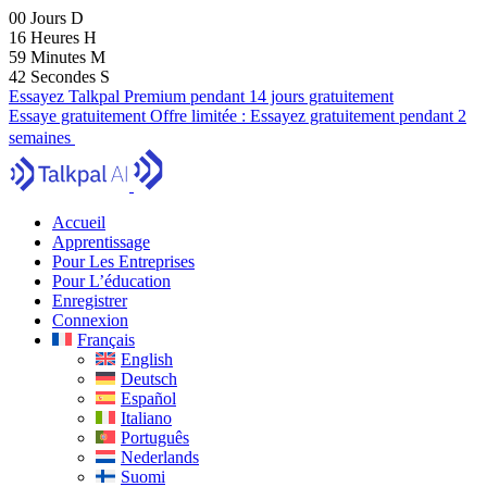
00
Jours
D
16
Heures
H
59
Minutes
M
40
Secondes
S
Essayez Talkpal Premium pendant 14 jours gratuitement
Essaye gratuitement
Offre limitée :
Essayez gratuitement pendant 2
semaines
Accueil
Apprentissage
Pour Les Entreprises
Pour L’éducation
Enregistrer
Connexion
Français
English
Deutsch
Español
Italiano
Português
Nederlands
Suomi