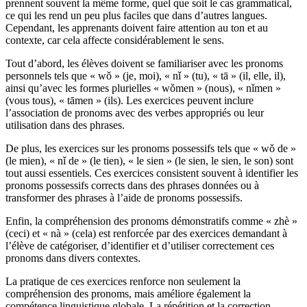
prennent souvent la même forme, quel que soit le cas grammatical,
ce qui les rend un peu plus faciles que dans d’autres langues.
Cependant, les apprenants doivent faire attention au ton et au
contexte, car cela affecte considérablement le sens.
Tout d’abord, les élèves doivent se familiariser avec les pronoms
personnels tels que « wǒ » (je, moi), « nǐ » (tu), « tā » (il, elle, il),
ainsi qu’avec les formes plurielles « wǒmen » (nous), « nǐmen »
(vous tous), « tāmen » (ils). Les exercices peuvent inclure
l’association de pronoms avec des verbes appropriés ou leur
utilisation dans des phrases.
De plus, les exercices sur les pronoms possessifs tels que « wǒ de »
(le mien), « nǐ de » (le tien), « le sien » (le sien, le sien, le son) sont
tout aussi essentiels. Ces exercices consistent souvent à identifier les
pronoms possessifs corrects dans des phrases données ou à
transformer des phrases à l’aide de pronoms possessifs.
Enfin, la compréhension des pronoms démonstratifs comme « zhè »
(ceci) et « nà » (cela) est renforcée par des exercices demandant à
l’élève de catégoriser, d’identifier et d’utiliser correctement ces
pronoms dans divers contextes.
La pratique de ces exercices renforce non seulement la
compréhension des pronoms, mais améliore également la
compétence linguistique globale. La répétition et la correction