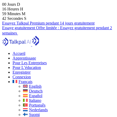
00
Jours
D
16
Heures
H
59
Minutes
M
40
Secondes
S
Essayez Talkpal Premium pendant 14 jours gratuitement
Essaye gratuitement
Offre limitée :
Essayez gratuitement pendant 2
semaines
Accueil
Apprentissage
Pour Les Entreprises
Pour L’éducation
Enregistrer
Connexion
Français
English
Deutsch
Español
Italiano
Português
Nederlands
Suomi