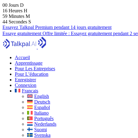
00
Jours
D
16
Heures
H
59
Minutes
M
42
Secondes
S
Essayez Talkpal Premium pendant 14 jours gratuitement
Essaye gratuitement
Offre limitée :
Essayez gratuitement pendant 2 s
Accueil
Apprentissage
Pour Les Entreprises
Pour L’éducation
Enregistrer
Connexion
Français
English
Deutsch
Español
Italiano
Português
Nederlands
Suomi
Svenska