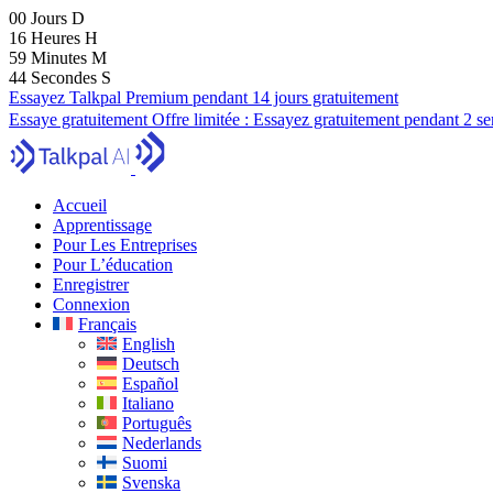
00
Jours
D
16
Heures
H
59
Minutes
M
43
Secondes
S
Essayez Talkpal Premium pendant 14 jours gratuitement
Essaye gratuitement
Offre limitée :
Essayez gratuitement pendant 2 s
Accueil
Apprentissage
Pour Les Entreprises
Pour L’éducation
Enregistrer
Connexion
Français
English
Deutsch
Español
Italiano
Português
Nederlands
Suomi
Svenska