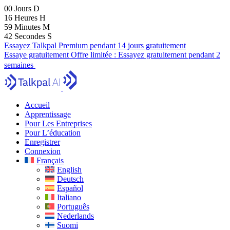
00
Jours
D
16
Heures
H
59
Minutes
M
40
Secondes
S
Essayez Talkpal Premium pendant 14 jours gratuitement
Essaye gratuitement
Offre limitée :
Essayez gratuitement pendant 2
semaines
Accueil
Apprentissage
Pour Les Entreprises
Pour L’éducation
Enregistrer
Connexion
Français
English
Deutsch
Español
Italiano
Português
Nederlands
Suomi