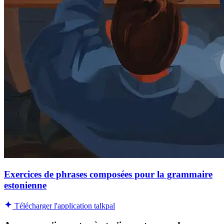
Exercices de phrases composées pour la grammaire
estonienne
Télécharger l'application talkpal