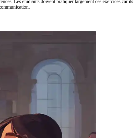
ences. Les étudiants doivent pratiquer largement ces exercices car ils
n communication.