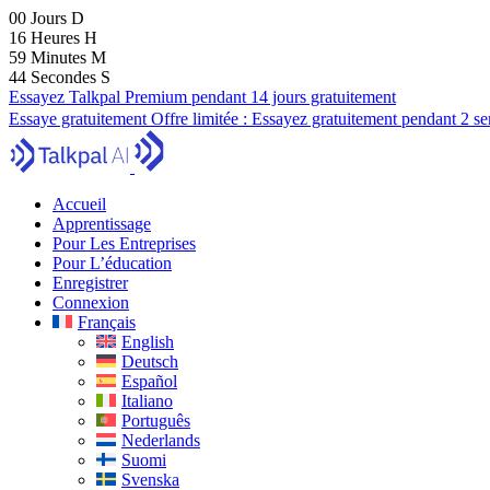
00
Jours
D
16
Heures
H
59
Minutes
M
43
Secondes
S
Essayez Talkpal Premium pendant 14 jours gratuitement
Essaye gratuitement
Offre limitée :
Essayez gratuitement pendant 2 s
Accueil
Apprentissage
Pour Les Entreprises
Pour L’éducation
Enregistrer
Connexion
Français
English
Deutsch
Español
Italiano
Português
Nederlands
Suomi
Svenska