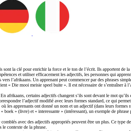
 sont la clé pour enrichir la force et le ton de l’écrit. Ils apportent de 
tences et utiliser efficacement les adjectifs, les personnes qui apprenn
s vers l’afrikaans. Un apprenant peut commencer par des phrases simples, 
ent « Die mooi meisie speel buite ». Il est nécessaire de s’entraîner à l’
En afrikaans, certains adjectifs changent s’ils sont devant le mot qu’ils
 correspondre l’adjectif modifié avec leurs formes standard, ce qui per
 où les apprenants ont donné un nom et un adjectif (dans leurs formes rac
boek » (livre) et « interessante » (intéressant), un exemple de phrase po
e comblés avec des adjectifs appropriés peuvent être un plus. Ce type de 
s le contexte de la phrase.