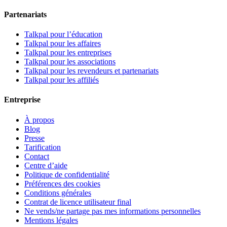
Partenariats
Talkpal pour l’éducation
Talkpal pour les affaires
Talkpal pour les entreprises
Talkpal pour les associations
Talkpal pour les revendeurs et partenariats
Talkpal pour les affiliés
Entreprise
À propos
Blog
Presse
Tarification
Contact
Centre d’aide
Politique de confidentialité
Préférences des cookies
Conditions générales
Contrat de licence utilisateur final
Ne vends/ne partage pas mes informations personnelles
Mentions légales