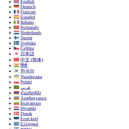
English
Deutsch
Français
Español
Italiano
Português
Nederlands
Suomi
Svenska
Čeština
日本語
中文 (简体)
हिंदी
한국어
Українська
Polski
عربي
Հայերեն
Azərbaycanca
Български
Hrvatski
Dansk
Eesti keel
Ελληνικά