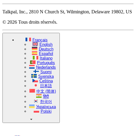
Talkpal, Inc., 2810 N Church St, Wilmington, Delaware 19802, US
© 2026 Tous droits réservés.
Français
English
Deutsch
Español
Italiano
Português
Nederlands
Suomi
Svenska
Čeština
日本語
中文 (简体)
हिंदी
한국어
Українська
Polski