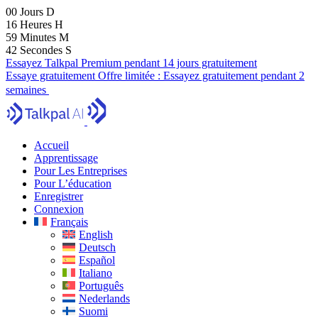
00
Jours
D
16
Heures
H
59
Minutes
M
41
Secondes
S
Essayez Talkpal Premium pendant 14 jours gratuitement
Essaye gratuitement
Offre limitée :
Essayez gratuitement pendant 2
semaines
Accueil
Apprentissage
Pour Les Entreprises
Pour L’éducation
Enregistrer
Connexion
Français
English
Deutsch
Español
Italiano
Português
Nederlands
Suomi