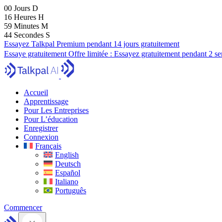
00
Jours
D
16
Heures
H
59
Minutes
M
43
Secondes
S
Essayez Talkpal Premium pendant 14 jours gratuitement
Essaye gratuitement
Offre limitée :
Essayez gratuitement pendant 2 s
Accueil
Apprentissage
Pour Les Entreprises
Pour L’éducation
Enregistrer
Connexion
Français
English
Deutsch
Español
Italiano
Português
Commencer