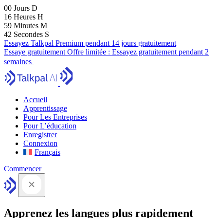
00
Jours
D
16
Heures
H
59
Minutes
M
41
Secondes
S
Essayez Talkpal Premium pendant 14 jours gratuitement
Essaye gratuitement
Offre limitée :
Essayez gratuitement pendant 2
semaines
Accueil
Apprentissage
Pour Les Entreprises
Pour L’éducation
Enregistrer
Connexion
Français
Commencer
Apprenez les langues plus rapidement