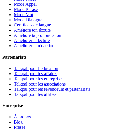
Mode Appel
Mode Phrase
Mode Mot
Mode Dialogue
Certificats de langue
Améliore ton écoute
Améliore ta prononciation
Améliorer la lecture
Améliorer la rédaction
Partenariats
Talkpal pour l’éducation
Talkpal pour les affaires
Talkpal pour les entreprises
Talkpal pour les associations
Talkpal pour les revendeurs et partenariats
Talkpal pour les affiliés
Entreprise
À propos
Blog
Presse