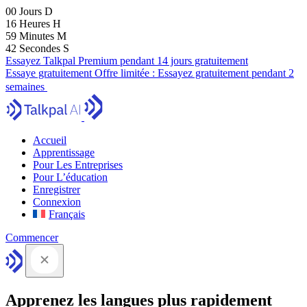
00
Jours
D
16
Heures
H
59
Minutes
M
41
Secondes
S
Essayez Talkpal Premium pendant 14 jours gratuitement
Essaye gratuitement
Offre limitée :
Essayez gratuitement pendant 2
semaines
Accueil
Apprentissage
Pour Les Entreprises
Pour L’éducation
Enregistrer
Connexion
Français
Commencer
Apprenez les langues plus rapidement