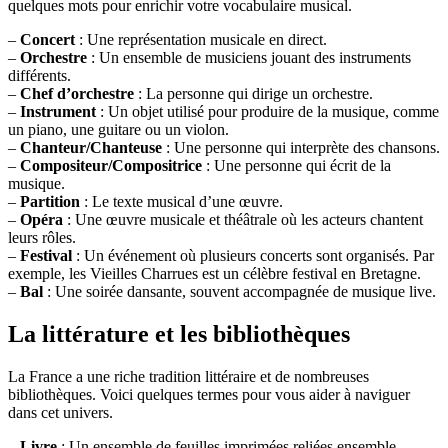
quelques mots pour enrichir votre vocabulaire musical.
–
Concert
: Une représentation musicale en direct.
–
Orchestre
: Un ensemble de musiciens jouant des instruments
différents.
–
Chef d’orchestre
: La personne qui dirige un orchestre.
–
Instrument
: Un objet utilisé pour produire de la musique, comme
un piano, une guitare ou un violon.
–
Chanteur/Chanteuse
: Une personne qui interprète des chansons.
–
Compositeur/Compositrice
: Une personne qui écrit de la
musique.
–
Partition
: Le texte musical d’une œuvre.
–
Opéra
: Une œuvre musicale et théâtrale où les acteurs chantent
leurs rôles.
–
Festival
: Un événement où plusieurs concerts sont organisés. Par
exemple, les Vieilles Charrues est un célèbre festival en Bretagne.
–
Bal
: Une soirée dansante, souvent accompagnée de musique live.
La littérature et les bibliothèques
La France a une riche tradition littéraire et de nombreuses
bibliothèques. Voici quelques termes pour vous aider à naviguer
dans cet univers.
–
Livre
: Un ensemble de feuilles imprimées reliées ensemble.