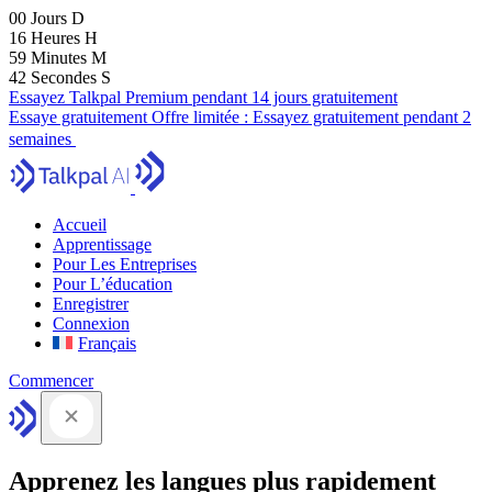
00
Jours
D
16
Heures
H
59
Minutes
M
41
Secondes
S
Essayez Talkpal Premium pendant 14 jours gratuitement
Essaye gratuitement
Offre limitée :
Essayez gratuitement pendant 2
semaines
Accueil
Apprentissage
Pour Les Entreprises
Pour L’éducation
Enregistrer
Connexion
Français
Commencer
Apprenez les langues plus rapidement