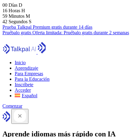
00
Días
D
16
Horas
H
59
Minutos
M
41
Segundos
S
Prueba Talkpal Premium gratis durante 14 días
Pruébalo gratis
Oferta limitada:
Pruébalo gratis durante 2 semanas
Inicio
Aprendizaje
Para Empresas
Para la Educación
Inscríbete
Acceder
Español
Comenzar
Aprende idiomas más rápido con IA