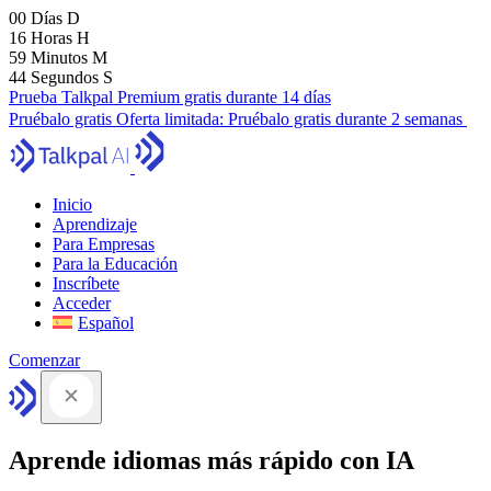
00
Días
D
16
Horas
H
59
Minutos
M
43
Segundos
S
Prueba Talkpal Premium gratis durante 14 días
Pruébalo gratis
Oferta limitada:
Pruébalo gratis durante 2 semanas
Inicio
Aprendizaje
Para Empresas
Para la Educación
Inscríbete
Acceder
Español
Comenzar
Aprende idiomas más rápido con IA