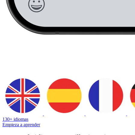
130+ idiomas
Empieza a aprender