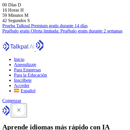
00
Días
D
16
Horas
H
59
Minutos
M
41
Segundos
S
Prueba Talkpal Premium gratis durante 14 días
Pruébalo gratis
Oferta limitada:
Pruébalo gratis durante 2 semanas
Inicio
Aprendizaje
Para Empresas
Para la Educación
Inscríbete
Acceder
Español
Comenzar
Aprende idiomas más rápido con IA