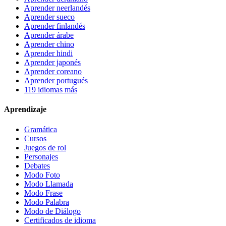
Aprender neerlandés
Aprender sueco
Aprender finlandés
Aprender árabe
Aprender chino
Aprender hindi
Aprender japonés
Aprender coreano
Aprender portugués
119 idiomas más
Aprendizaje
Gramática
Cursos
Juegos de rol
Personajes
Debates
Modo Foto
Modo Llamada
Modo Frase
Modo Palabra
Modo de Diálogo
Certificados de idioma