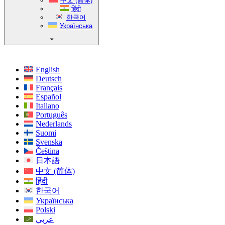
中文 (简体)
हिंदी
한국어
Українська
English
Deutsch
Français
Español
Italiano
Português
Nederlands
Suomi
Svenska
Čeština
日本語
中文 (简体)
हिंदी
한국어
Українська
Polski
عربي