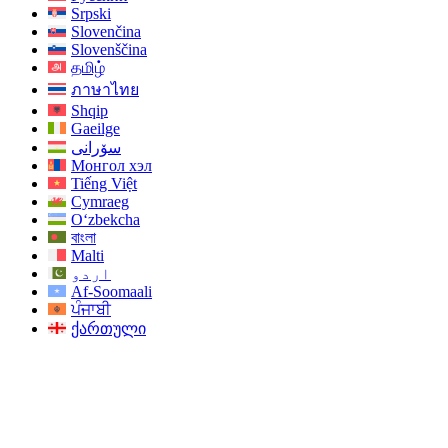
Srpski
Slovenčina
Slovenščina
தமிழ்
ภาษาไทย
Shqip
Gaeilge
سۆرانی
Монгол хэл
Tiếng Việt
Cymraeg
O‘zbekcha
বাংলা
Malti
اردو
Af-Soomaali
ਪੰਜਾਬੀ
ქართული