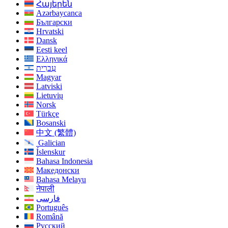
Հայերեն
Azərbaycanca
Български
Hrvatski
Dansk
Eesti keel
Ελληνικά
עִברִית
Magyar
Latviski
Lietuvių
Norsk
Türkçe
Bosanski
中文 (繁體)
Galician
Íslenskur
Bahasa Indonesia
Македонски
Bahasa Melayu
नेपाली
فارسی
Português
Română
Русский