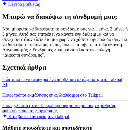
Κέντρο βοήθειας
Μπορώ να διακόψω τη συνδρομή μου;
Ναι, μπορείτε να διακόψετε τη συνδρομή σας για 1 μήνα, 2 μήνες ή
3 μήνες. Αυτό σας επιτρέπει να κάνετε ένα διάλειμμα και να
συνεχίσετε όταν είστε έτοιμοι χωρίς να χάσετε την πρόοδό σας. Για
να διακόψετε τη συνδρομή σας, απλώς μεταβείτε στη διεύθυνση
Λογαριασμός > Συνδρομές > και κάντε κλικ στην επιλογή
“Διακοπή συνδρομής”.
Σχετικά άρθρα
Πώς μπορώ να αναφέρω ένα πρόβλημα μετάφρασης στο Talkpal
AI;
Ποιοι τρόποι εκμάθησης είναι διαθέσιμοι στο Talkpal;
Ποιες γλώσσες στο Talkpal προσφέρουν τρόπους εκμάθησης
φιλικούς προς τους αρχάριους;
Κατεβάστε την εφαρμογή talkpal
Μάθετε οπουδήποτε και οποτεδήποτε