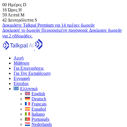
00
Ημέρες
D
16
Ώρες
H
59
Λεπτά
M
41
Δευτερόλεπτα
S
Δοκιμάστε Talkpal Premium για 14 ημέρες δωρεάν
Δοκίμασέ το δωρεάν
Περιορισμένη προσφορά:
Δοκίμασε δωρεάν
για 2 εβδομάδες
Αρχή
Μάθηση
Για Επιχειρήσεις
Για Την Εκπαίδευση
Εγγραφή
Είσοδος
Ελληνικά
English
Deutsch
Français
Español
Italiano
Português
Nederlands