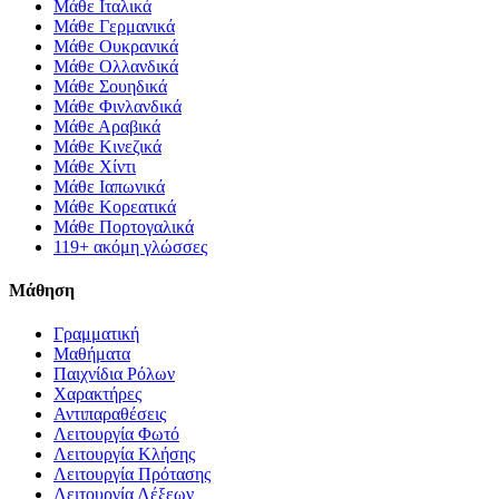
Μάθε Ιταλικά
Μάθε Γερμανικά
Μάθε Ουκρανικά
Μάθε Ολλανδικά
Μάθε Σουηδικά
Μάθε Φινλανδικά
Μάθε Αραβικά
Μάθε Κινεζικά
Μάθε Χίντι
Μάθε Ιαπωνικά
Μάθε Κορεατικά
Μάθε Πορτογαλικά
119+ ακόμη γλώσσες
Μάθηση
Γραμματική
Μαθήματα
Παιχνίδια Ρόλων
Χαρακτήρες
Αντιπαραθέσεις
Λειτουργία Φωτό
Λειτουργία Κλήσης
Λειτουργία Πρότασης
Λειτουργία Λέξεων