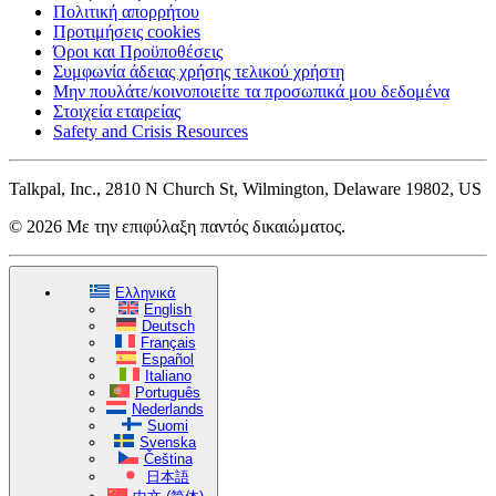
Πολιτική απορρήτου
Προτιμήσεις cookies
Όροι και Προϋποθέσεις
Συμφωνία άδειας χρήσης τελικού χρήστη
Μην πουλάτε/κοινοποιείτε τα προσωπικά μου δεδομένα
Στοιχεία εταιρείας
Safety and Crisis Resources
Talkpal, Inc., 2810 N Church St, Wilmington, Delaware 19802, US
© 2026 Με την επιφύλαξη παντός δικαιώματος.
Ελληνικά
English
Deutsch
Français
Español
Italiano
Português
Nederlands
Suomi
Svenska
Čeština
日本語