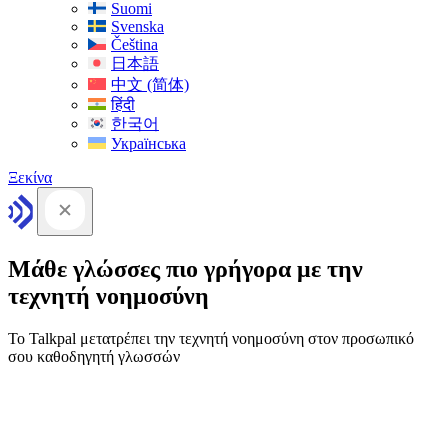
Suomi
Svenska
Čeština
日本語
中文 (简体)
हिंदी
한국어
Українська
Ξεκίνα
Μάθε γλώσσες πιο γρήγορα με την
τεχνητή νοημοσύνη
Το Talkpal μετατρέπει την τεχνητή νοημοσύνη στον προσωπικό
σου καθοδηγητή γλωσσών