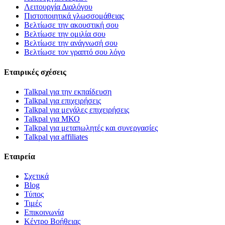
Λειτουργία Διαλόγου
Πιστοποιητικά γλωσσομάθειας
Βελτίωσε την ακουστική σου
Βελτίωσε την ομιλία σου
Βελτίωσε την ανάγνωσή σου
Βελτίωσε τον γραπτό σου λόγο
Εταιρικές σχέσεις
Talkpal για την εκπαίδευση
Talkpal για επιχειρήσεις
Talkpal για μεγάλες επιχειρήσεις
Talkpal για ΜΚΟ
Talkpal για μεταπωλητές και συνεργασίες
Talkpal για affiliates
Εταιρεία
Σχετικά
Blog
Τύπος
Τιμές
Επικοινωνία
Κέντρο Βοήθειας