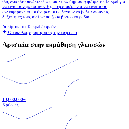
σας ενώ σπουδάζετε στο διαδίκτυο, δημιουργήσαμε το Talkpal για
να είναι συναρπαστικό. Έχει σχεδιαστεί για να είναι τόσο
ενδιαφέρον που οι άνθρωποι επιλέγουν να βελτιώσουν τις
δεξιότητές τους αντί να παίζουν βιντεοπαιχνίδια.
Δοκίμασε το Talkpal δωρεάν
Ο εύκολος δρόμος προς την ευχέρεια
Αριστεία στην εκμάθηση γλωσσών
10,000,000+
Χρήστες