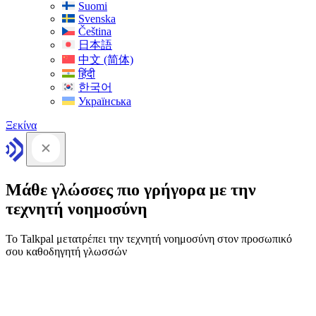
Suomi
Svenska
Čeština
日本語
中文 (简体)
हिंदी
한국어
Українська
Ξεκίνα
Μάθε γλώσσες πιο γρήγορα με την
τεχνητή νοημοσύνη
Το Talkpal μετατρέπει την τεχνητή νοημοσύνη στον προσωπικό
σου καθοδηγητή γλωσσών