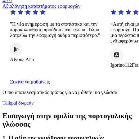
4.7
/5
Αξιολόγηση καταστήματος εφαρμογών
"Η νέα ενημέρωση με τα στατιστικά και την
«Αυτή είναι μια
παρακολούθηση προόδου είναι τέλεια. Τώρα
εφαρμογή. Προσ
λατρεύω την εφαρμογή ακόμα περισσότερο."
μια τεράστια πο
ενδιαφερόντων 
Alyona Alta
Igorino112Franc
Ξεκίνα να μαθαίνεις
Ο πιο αποτελεσματικός τρόπος για να μάθετε μια γλώσσα
Talkpal δωρεάν
Εισαγωγή στην ομιλία της πορτογαλικής
γλώσσας
1. Η αξία της εκμάθησης πορτογαλικών