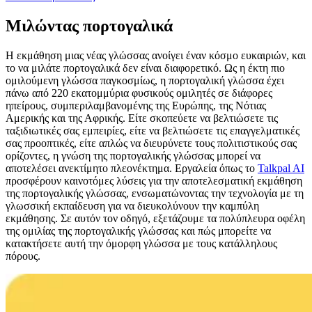
Μιλώντας πορτογαλικά
Η εκμάθηση μιας νέας γλώσσας ανοίγει έναν κόσμο ευκαιριών, και
το να μιλάτε πορτογαλικά δεν είναι διαφορετικό. Ως η έκτη πιο
ομιλούμενη γλώσσα παγκοσμίως, η πορτογαλική γλώσσα έχει
πάνω από 220 εκατομμύρια φυσικούς ομιλητές σε διάφορες
ηπείρους, συμπεριλαμβανομένης της Ευρώπης, της Νότιας
Αμερικής και της Αφρικής. Είτε σκοπεύετε να βελτιώσετε τις
ταξιδιωτικές σας εμπειρίες, είτε να βελτιώσετε τις επαγγελματικές
σας προοπτικές, είτε απλώς να διευρύνετε τους πολιτιστικούς σας
ορίζοντες, η γνώση της πορτογαλικής γλώσσας μπορεί να
αποτελέσει ανεκτίμητο πλεονέκτημα. Εργαλεία όπως το
Talkpal AI
προσφέρουν καινοτόμες λύσεις για την αποτελεσματική εκμάθηση
της πορτογαλικής γλώσσας, ενσωματώνοντας την τεχνολογία με τη
γλωσσική εκπαίδευση για να διευκολύνουν την καμπύλη
εκμάθησης. Σε αυτόν τον οδηγό, εξετάζουμε τα πολύπλευρα οφέλη
της ομιλίας της πορτογαλικής γλώσσας και πώς μπορείτε να
κατακτήσετε αυτή την όμορφη γλώσσα με τους κατάλληλους
πόρους.