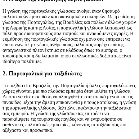
Η γνώση της πορτογαλικής γλώσσας ανοίγει έναν θησαυρό
πολιτιστικών εμπειριών και οικονομικών ευκαιριών. Ως η επίσημη
γλώσσα της Πορτογαλίας, της Βραζιλίας και πολλών άλλων χωρών
της Αφρικής και της Ασίας, η πορτογαλική γλώσσα λειτουργεί ως
πύλη προς διαφορετικούς πολιτισμούς και αναδυόμενες αγορές. Η
εκμάθηση της πορτογαλικής γλώσσας όχι μόνο σας επιτρέπει να
επικοινωνείτε με νέους ανθρώπους, αλλά σας παρέχει επίσης
ανταγωνιστικό πλεονέκτημα σε κλάδους όπως το εμπόριο, ο
τουρισμός και η διπλωματία, όπου οι γλωσσικές δεξιότητες είναι
ιδιαίτερα πολύτιμες.
2. Πορτογαλικά για ταξιδιώτες
Τα ταξίδια στη Βραζιλία, την Πορτογαλία ή άλλες πορτογαλόφωνες
χώρες γίνονται μια πιο πλούσια εμπειρία όταν μιλάτε τη γλώσσα.
Από το να είστε σε θέση να πλοηγηθείτε στα τοπικά μενού και τις
πινακίδες μέχρι την άμεση επικοινωνία με τους κατοίκους, η γνώση
της πορτογαλικής γλώσσας βελτιώνει αφάνταστα την ταξιδιωτική
σας εμπειρία. Η γνώση της γλώσσας σας επιτρέπει να
παρακάμψετε τις τουριστικές παγίδες και να εντρυφήσετε σε
αυθεντικές πολιτιστικές εμπειρίες, κάνοντας τα ταξίδια σας πιο
αξέχαστα και προσωπικά.