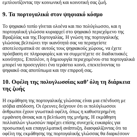
εμπλουτίζοντας την κοινωνική και κοινοτική σας ζωή.
9. Τα πορτογαλικά στον ψηφιακό κόσμο
Το ψηφιακό τοπίο γίνεται ολοένα και πιο πολύγλωσσο, και η
πορτογαλική γλώσσα κυριαρχεί στο ψηφιακό περιεχόμενο της
Βραζιλίας και της Πορτογαλίας. Η γνώση της πορτογαλικής
γλώσσας βελτιώνει την ικανότητά σας να περιηγείστε
αποτελεσματικά σε αυτούς τους ψηφιακούς χώρους, να έχετε
πρόσβαση σε πληροφορίες και να συμμετέχετε σε διαδικτυακές
κοινότητες. Επιπλέον, η δημιουργία περιεχομένου στα πορτογαλικά
μπορεί να προσεγγίσει ένα τεράστιο κοινό, επεκτείνοντας το
ψηφιακό σας αποτύπωμα και την επιρροή σας.
10. Οφέλη της πολυγλωσσίας καθ’ όλη τη διάρκεια
της ζωής
Η εκμάθηση της πορτογαλικής γλώσσας είναι μια επένδυση με
ισόβια απόδοση. Οι έρευνες δείχνουν ότι οι πολύγλωσσοι
άνθρωποι έχουν γνωστικά οφέλη, όπως η καθυστερημένη
εμφάνιση άνοιας και η βελτίωση της μνήμης. Η εκμάθηση
πολλαπλών γλωσσών παρέχει επίσης συνεχείς ευκαιρίες για
προσωπική και επαγγελματική ανάπτυξη, διασφαλίζοντας ότι τα
οφέλη της εκμάθησης της πορτογαλικής γλώσσας θα διαρκέσουν