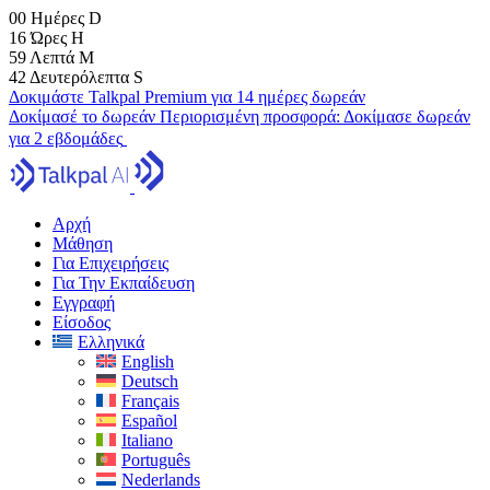
00
Ημέρες
D
16
Ώρες
H
59
Λεπτά
M
41
Δευτερόλεπτα
S
Δοκιμάστε Talkpal Premium για 14 ημέρες δωρεάν
Δοκίμασέ το δωρεάν
Περιορισμένη προσφορά:
Δοκίμασε δωρεάν
για 2 εβδομάδες
Αρχή
Μάθηση
Για Επιχειρήσεις
Για Την Εκπαίδευση
Εγγραφή
Είσοδος
Ελληνικά
English
Deutsch
Français
Español
Italiano
Português
Nederlands