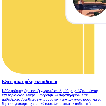
Εξατομικευμένη εκπαίδευση
Κάθε μαθητής έχει ένα ξεχωριστό στυλ μάθησης. Αξιοποιώντας
την τεχνολογία Talkpal, μπορούμε να παρατηρήσουμε τις
μαθησιακές συνήθειες εκατομμυρίων χρηστών ταυτόχρονα για να
δημιουργήσουμε εξαιρετικά αποτελεσματικά εκπαιδευτικά