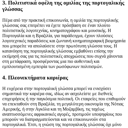
3. Πολιτιστικά οφέλη της ομιλίας της πορτογαλικής
γλώσσας
Πέρα από την πρακτική επικοινωνία, η ομιλία της πορτογαλικής
γλώσσας σας επιτρέπει να έχετε πρόσβαση σε έναν πλούτο
πολιτιστικής λογοτεχνίας, κινηματογράφου και μουσικής. Η
Πορτογαλία και η Βραζιλία, για παράδειγμα, έχουν πλούσιες
λογοτεχνικές παραδόσεις και ζωντανή κινηματογραφική βιομηχανία
που μπορείτε να απολαύσετε στην πρωτότυπη γλώσσα τους. Η
κατανόηση της πορτογαλικής γλώσσας εμβαθύνει επίσης την
εκτίμησή σας για τις πολιτιστικές αποχρώσεις που συχνά χάνονται
στη μετάφραση, προσφέροντας μια πιο αυθεντική και
εμπλουτισμένη εμπειρία των ρωσόφωνων πολιτισμών.
4. Πλεονεκτήματα καριέρας
Η ευχέρεια στην πορτογαλική γλώσσα μπορεί να ενισχύσει
σημαντικά την καριέρα σας, ιδίως αν ασχολείστε με διεθνείς
επιχειρήσεις ή την παγκόσμια πολιτική. Οι εταιρείες που επιθυμούν
να επεκταθούν στη Βραζιλία, τη μεγαλύτερη οικονομία της Νότιας
Αμερικής, ή στην Αγκόλα και τη Μοζαμβίκη, τις ταχέως
αναπτυσσόμενες αφρικανικές αγορές, προτιμούν υποψηφίους που
μπορούν να διαπραγματεύονται και να επικοινωνούν στα
πορτογαλικά. Έτσι, η γνώση της πορτογαλικής γλώσσας όχι μόνο