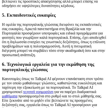
βελτιώνει τις προοπτικές απασχόλησης αλλά μπορεί επίσης να
οδηγήσει σε υψηλότερες δυνατότητες κέρδους.
5. Εκπαιδευτικές ευκαιρίες
Η ομιλία της πορτογαλικής γλώσσας διευρύνει τις εκπαιδευτικές
σας ευκαιρίες. Αρκετά πανεπιστήμια στη Βραζιλία και την
Πορτογαλία προσφέρουν υποτροφίες και ειδικά προγράμματα για
φοιτητές που γνωρίζουν καλά πορτογαλικά. Επίσης, έχει αποδειχθεί
ότι η διγλωσσία ενισχύει τις γνωστικές δεξιότητες, όπως η επίλυση
προβλημάτων και η πολυπραγμοσύνη. Αυτή η πνευματική
διέγερση μπορεί να συμβάλει τόσο στην ακαδημαϊκή όσο και στην
προσωπική ανάπτυξη.
6. Τεχνολογικά εργαλεία για την εκμάθηση της
πορτογαλικής γλώσσας
Καινοτομίες όπως το Talkpal AI φέρνουν επανάσταση στον τρόπο
με τον οποίο μαθαίνουμε γλώσσες, καθιστώντας ευκολότερη και
ταχύτερη την εξοικείωση με τα πορτογαλικά. Το Talkpal AI
χρησιμοποιεί
τεχνητή νοημοσύνη
για να παρέχει διαδραστικά
μαθήματα
προσαρμοσμένα στο ρυθμό και το στυλ μάθησής σας.
Είτε ξεκινάτε από το μηδέν είτε βελτιώνετε τις προηγμένες
δεξιότητές σας, εργαλεία όπως το Talkpal AI προσφέρουν μια