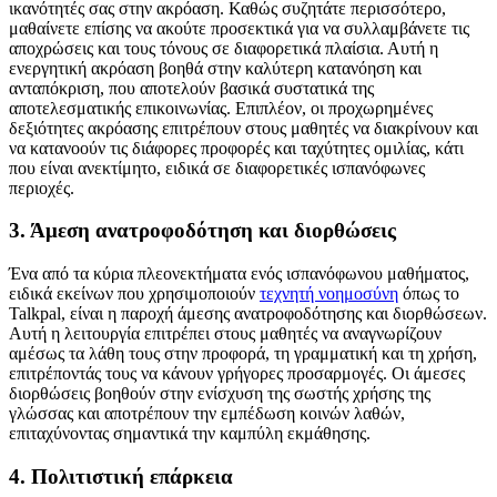
ικανότητές σας στην ακρόαση. Καθώς συζητάτε περισσότερο,
μαθαίνετε επίσης να ακούτε προσεκτικά για να συλλαμβάνετε τις
αποχρώσεις και τους τόνους σε διαφορετικά πλαίσια. Αυτή η
ενεργητική ακρόαση βοηθά στην καλύτερη κατανόηση και
ανταπόκριση, που αποτελούν βασικά συστατικά της
αποτελεσματικής επικοινωνίας. Επιπλέον, οι προχωρημένες
δεξιότητες ακρόασης επιτρέπουν στους μαθητές να διακρίνουν και
να κατανοούν τις διάφορες προφορές και ταχύτητες ομιλίας, κάτι
που είναι ανεκτίμητο, ειδικά σε διαφορετικές ισπανόφωνες
περιοχές.
3. Άμεση ανατροφοδότηση και διορθώσεις
Ένα από τα κύρια πλεονεκτήματα ενός ισπανόφωνου μαθήματος,
ειδικά εκείνων που χρησιμοποιούν
τεχνητή νοημοσύνη
όπως το
Talkpal, είναι η παροχή άμεσης ανατροφοδότησης και διορθώσεων.
Αυτή η λειτουργία επιτρέπει στους μαθητές να αναγνωρίζουν
αμέσως τα λάθη τους στην προφορά, τη γραμματική και τη χρήση,
επιτρέποντάς τους να κάνουν γρήγορες προσαρμογές. Οι άμεσες
διορθώσεις βοηθούν στην ενίσχυση της σωστής χρήσης της
γλώσσας και αποτρέπουν την εμπέδωση κοινών λαθών,
επιταχύνοντας σημαντικά την καμπύλη εκμάθησης.
4. Πολιτιστική επάρκεια