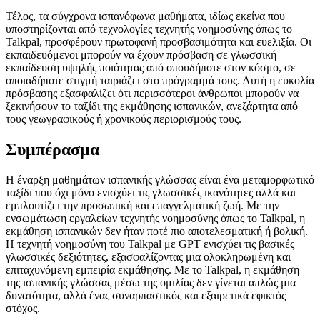
Τέλος, τα σύγχρονα ισπανόφωνα μαθήματα, ιδίως εκείνα που
υποστηρίζονται από τεχνολογίες τεχνητής νοημοσύνης όπως το
Talkpal, προσφέρουν πρωτοφανή προσβασιμότητα και ευελιξία. Οι
εκπαιδευόμενοι μπορούν να έχουν πρόσβαση σε γλωσσική
εκπαίδευση υψηλής ποιότητας από οπουδήποτε στον κόσμο, σε
οποιαδήποτε στιγμή ταιριάζει στο πρόγραμμά τους. Αυτή η ευκολία
πρόσβασης εξασφαλίζει ότι περισσότεροι άνθρωποι μπορούν να
ξεκινήσουν το ταξίδι της εκμάθησης ισπανικών, ανεξάρτητα από
τους γεωγραφικούς ή χρονικούς περιορισμούς τους.
Συμπέρασμα
Η έναρξη μαθημάτων ισπανικής γλώσσας είναι ένα μεταμορφωτικό
ταξίδι που όχι μόνο ενισχύει τις γλωσσικές ικανότητες αλλά και
εμπλουτίζει την προσωπική και επαγγελματική ζωή. Με την
ενσωμάτωση εργαλείων τεχνητής νοημοσύνης όπως το Talkpal, η
εκμάθηση ισπανικών δεν ήταν ποτέ πιο αποτελεσματική ή βολική.
Η τεχνητή νοημοσύνη του Talkpal με GPT ενισχύει τις βασικές
γλωσσικές δεξιότητες, εξασφαλίζοντας μια ολοκληρωμένη και
επιταχυνόμενη εμπειρία εκμάθησης. Με το Talkpal, η εκμάθηση
της ισπανικής γλώσσας μέσω της ομιλίας δεν γίνεται απλώς μια
δυνατότητα, αλλά ένας συναρπαστικός και εξαιρετικά εφικτός
στόχος.