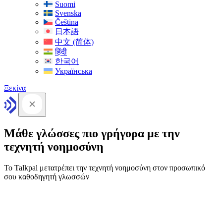
Suomi
Svenska
Čeština
日本語
中文 (简体)
हिंदी
한국어
Українська
Ξεκίνα
Μάθε γλώσσες πιο γρήγορα με την
τεχνητή νοημοσύνη
Το Talkpal μετατρέπει την τεχνητή νοημοσύνη στον προσωπικό
σου καθοδηγητή γλωσσών