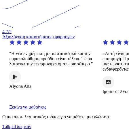
4.7
/5
Αξιολόγηση καταστήματος εφαρμογών
"Η νέα ενημέρωση με τα στατιστικά και την
«Αυτή είναι μι
παρακολούθηση προόδου είναι τέλεια. Τώρα
εφαρμογή. Προσ
λατρεύω την εφαρμογή ακόμα περισσότερο."
μια τεράστια πο
ενδιαφερόντων 
Alyona Alta
Igorino112Fran
Ξεκίνα να μαθαίνεις
Ο πιο αποτελεσματικός τρόπος για να μάθετε μια γλώσσα
Talkpal δωρεάν