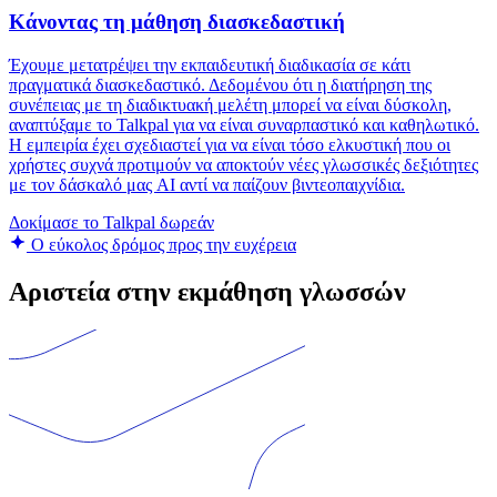
Κάνοντας τη μάθηση διασκεδαστική
Έχουμε μετατρέψει την εκπαιδευτική διαδικασία σε κάτι
πραγματικά διασκεδαστικό. Δεδομένου ότι η διατήρηση της
συνέπειας με τη διαδικτυακή μελέτη μπορεί να είναι δύσκολη,
αναπτύξαμε το Talkpal για να είναι συναρπαστικό και καθηλωτικό.
Η εμπειρία έχει σχεδιαστεί για να είναι τόσο ελκυστική που οι
χρήστες συχνά προτιμούν να αποκτούν νέες γλωσσικές δεξιότητες
με τον δάσκαλό μας AI αντί να παίζουν βιντεοπαιχνίδια.
Δοκίμασε το Talkpal δωρεάν
Ο εύκολος δρόμος προς την ευχέρεια
Αριστεία στην εκμάθηση γλωσσών