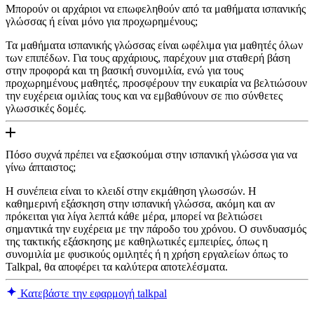
Μπορούν οι αρχάριοι να επωφεληθούν από τα μαθήματα ισπανικής
γλώσσας ή είναι μόνο για προχωρημένους;
Τα μαθήματα ισπανικής γλώσσας είναι ωφέλιμα για μαθητές όλων
των επιπέδων. Για τους αρχάριους, παρέχουν μια σταθερή βάση
στην προφορά και τη βασική συνομιλία, ενώ για τους
προχωρημένους μαθητές, προσφέρουν την ευκαιρία να βελτιώσουν
την ευχέρεια ομιλίας τους και να εμβαθύνουν σε πιο σύνθετες
γλωσσικές δομές.
Πόσο συχνά πρέπει να εξασκούμαι στην ισπανική γλώσσα για να
γίνω άπταιστος;
Η συνέπεια είναι το κλειδί στην εκμάθηση γλωσσών. Η
καθημερινή εξάσκηση στην ισπανική γλώσσα, ακόμη και αν
πρόκειται για λίγα λεπτά κάθε μέρα, μπορεί να βελτιώσει
σημαντικά την ευχέρεια με την πάροδο του χρόνου. Ο συνδυασμός
της τακτικής εξάσκησης με καθηλωτικές εμπειρίες, όπως η
συνομιλία με φυσικούς ομιλητές ή η χρήση εργαλείων όπως το
Talkpal, θα αποφέρει τα καλύτερα αποτελέσματα.
Κατεβάστε την εφαρμογή talkpal