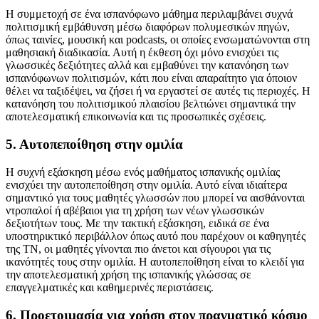
Η συμμετοχή σε ένα ισπανόφωνο μάθημα περιλαμβάνει συχνά
πολιτισμική εμβάθυνση μέσω διαφόρων πολυμεσικών πηγών,
όπως ταινίες, μουσική και podcasts, οι οποίες ενσωματώνονται στη
μαθησιακή διαδικασία. Αυτή η έκθεση όχι μόνο ενισχύει τις
γλωσσικές δεξιότητες αλλά και εμβαθύνει την κατανόηση των
ισπανόφωνων πολιτισμών, κάτι που είναι απαραίτητο για όποιον
θέλει να ταξιδέψει, να ζήσει ή να εργαστεί σε αυτές τις περιοχές. Η
κατανόηση του πολιτισμικού πλαισίου βελτιώνει σημαντικά την
αποτελεσματική επικοινωνία και τις προσωπικές σχέσεις.
5. Αυτοπεποίθηση στην ομιλία
Η συχνή εξάσκηση μέσω ενός μαθήματος ισπανικής ομιλίας
ενισχύει την αυτοπεποίθηση στην ομιλία. Αυτό είναι ιδιαίτερα
σημαντικό για τους μαθητές γλωσσών που μπορεί να αισθάνονται
ντροπαλοί ή αβέβαιοι για τη χρήση των νέων γλωσσικών
δεξιοτήτων τους. Με την τακτική εξάσκηση, ειδικά σε ένα
υποστηρικτικό περιβάλλον όπως αυτό που παρέχουν οι καθηγητές
της ΤΝ, οι μαθητές γίνονται πιο άνετοι και σίγουροι για τις
ικανότητές τους στην ομιλία. Η αυτοπεποίθηση είναι το κλειδί για
την αποτελεσματική χρήση της ισπανικής γλώσσας σε
επαγγελματικές και καθημερινές περιστάσεις.
6. Προετοιμασία για χρήση στον πραγματικό κόσμο