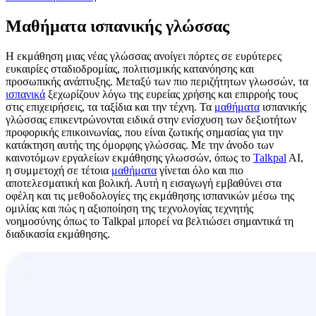
Μαθήματα ισπανικής γλώσσας
Η εκμάθηση μιας νέας γλώσσας ανοίγει πόρτες σε ευρύτερες
ευκαιρίες σταδιοδρομίας, πολιτισμικής κατανόησης και
προσωπικής ανάπτυξης. Μεταξύ των πιο περιζήτητων γλωσσών, τα
ισπανικά
ξεχωρίζουν λόγω της ευρείας χρήσης και επιρροής τους
στις επιχειρήσεις, τα ταξίδια και την τέχνη. Τα
μαθήματα
ισπανικής
γλώσσας επικεντρώνονται ειδικά στην ενίσχυση των δεξιοτήτων
προφορικής επικοινωνίας, που είναι ζωτικής σημασίας για την
κατάκτηση αυτής της όμορφης γλώσσας. Με την άνοδο των
καινοτόμων εργαλείων εκμάθησης γλωσσών, όπως το
Talkpal
AI,
η συμμετοχή σε τέτοια
μαθήματα
γίνεται όλο και πιο
αποτελεσματική και βολική. Αυτή η εισαγωγή εμβαθύνει στα
οφέλη και τις μεθοδολογίες της εκμάθησης ισπανικών μέσω της
ομιλίας και πώς η αξιοποίηση της τεχνολογίας τεχνητής
νοημοσύνης όπως το Talkpal μπορεί να βελτιώσει σημαντικά τη
διαδικασία εκμάθησης.