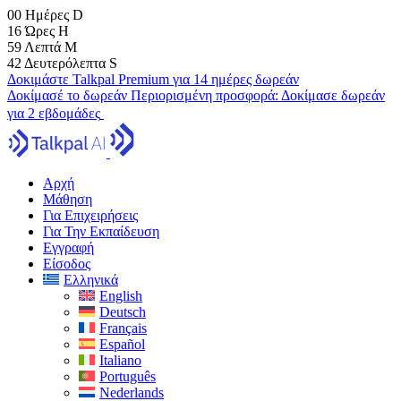
00
Ημέρες
D
16
Ώρες
H
59
Λεπτά
M
41
Δευτερόλεπτα
S
Δοκιμάστε Talkpal Premium για 14 ημέρες δωρεάν
Δοκίμασέ το δωρεάν
Περιορισμένη προσφορά:
Δοκίμασε δωρεάν
για 2 εβδομάδες
Αρχή
Μάθηση
Για Επιχειρήσεις
Για Την Εκπαίδευση
Εγγραφή
Είσοδος
Ελληνικά
English
Deutsch
Français
Español
Italiano
Português
Nederlands