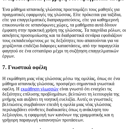
Ένα μάθημα ισπανικής γλώσσας προετοιμάζει τους μαθητές για
πραγματικές εφαρμογές της γλώσσας. Είτε πρόκειται για ταξίδια,
είτε για επαγγελματικές διαπραγματεύσεις, είτε για καθημερινή
επικοινωνία σε ισπανόφωνες χώρες, τα μαθήματα αυτά δίνουν
έμφαση στην πρακτική χρήση της γλώσσας. Τα παιχνίδια ρόλων, οι
ασκήσεις προσομοίωσης και τα διαδραστικά σενάρια εφοδιάζουν
τους εκπαιδευόμενους με τις δεξιότητες που απαιτούνται για να
χειρίζονται επιδέξια διάφορες καταστάσεις, από την παραγγελία
φαγητού σε ένα εστιατόριο μέχρι τη συζήτηση επαγγελματικών
έργων.
7. Γνωστικά οφέλη
Η εκμάθηση μιας νέας γλώσσας μέσω της ομιλίας, όπως σε ένα
μάθημα ισπανικής γλώσσας, προσφέρει σημαντικά γνωστικά
οφέλη. Η
εκμάθηση γλωσσών
είναι γνωστό ότι ενισχύει τις
δεξιότητες επίλυσης προβλημάτων, βελτιώνει τη λειτουργία της
μνήμης και αυξάνει τη νοητική ευελιξία. Αυτές οι γνωστικές
βελτιώσεις συμβαίνουν επειδή η ομιλία μιας νέας γλώσσας
περιλαμβάνει σύνθετες διαδικασίες όπως η ανάκληση του
λεξιλογίου, η εφαρμογή των κανόνων της γραμματικής και η
γρήγορη παραγωγή κατανοητών προτάσεων.