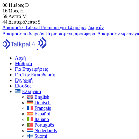
00
Ημέρες
D
16
Ώρες
H
59
Λεπτά
M
43
Δευτερόλεπτα
S
Δοκιμάστε Talkpal Premium για 14 ημέρες δωρεάν
Δοκίμασέ το δωρεάν
Περιορισμένη προσφορά:
Δοκίμασε δωρεάν γι
Αρχή
Μάθηση
Για Επιχειρήσεις
Για Την Εκπαίδευση
Εγγραφή
Είσοδος
Ελληνικά
English
Deutsch
Français
Español
Italiano
Português
Nederlands
Suomi