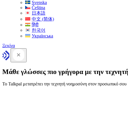
Svenska
Čeština
日本語
中文 (简体)
हिंदी
한국어
Українська
Ξεκίνα
Μάθε γλώσσες πιο γρήγορα με την τεχνητ
Το Talkpal μετατρέπει την τεχνητή νοημοσύνη στον προσωπικό σο