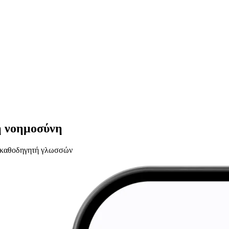
ή νοημοσύνη
υ καθοδηγητή γλωσσών