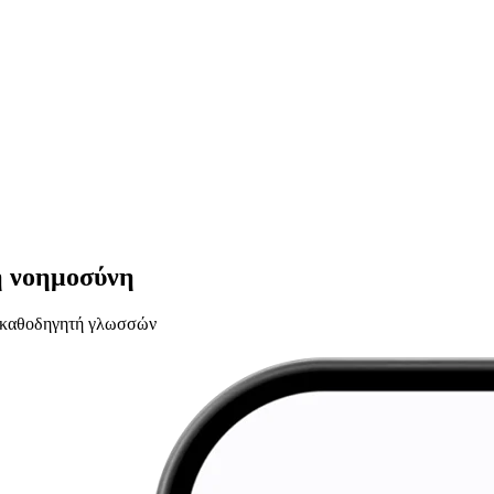
ή νοημοσύνη
υ καθοδηγητή γλωσσών