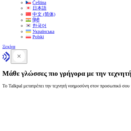
Čeština
日本語
中文 (简体)
हिंदी
한국어
Українська
Polski
Ξεκίνα
Μάθε γλώσσες πιο γρήγορα με την τεχνητ
Το Talkpal μετατρέπει την τεχνητή νοημοσύνη στον προσωπικό σο