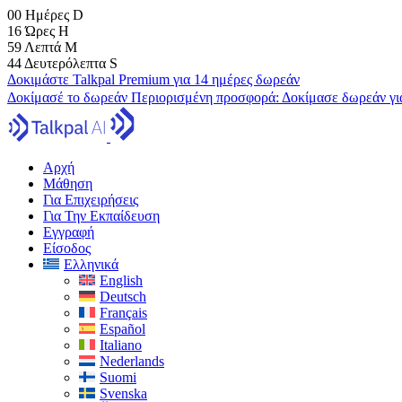
00
Ημέρες
D
16
Ώρες
H
59
Λεπτά
M
43
Δευτερόλεπτα
S
Δοκιμάστε Talkpal Premium για 14 ημέρες δωρεάν
Δοκίμασέ το δωρεάν
Περιορισμένη προσφορά:
Δοκίμασε δωρεάν γι
Αρχή
Μάθηση
Για Επιχειρήσεις
Για Την Εκπαίδευση
Εγγραφή
Είσοδος
Ελληνικά
English
Deutsch
Français
Español
Italiano
Nederlands
Suomi
Svenska