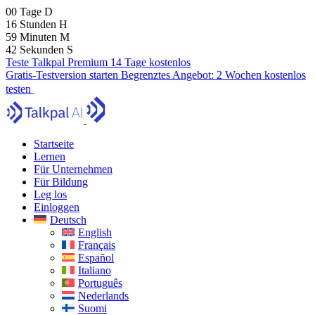
00
Tage
D
16
Stunden
H
59
Minuten
M
41
Sekunden
S
Teste Talkpal Premium 14 Tage kostenlos
Gratis-Testversion starten
Begrenztes Angebot:
2 Wochen kostenlos
testen
Startseite
Lernen
Für Unternehmen
Für Bildung
Leg los
Einloggen
Deutsch
English
Français
Español
Italiano
Português
Nederlands
Suomi