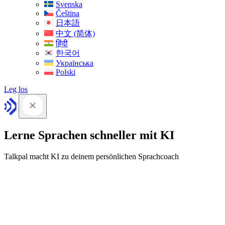
Svenska
Čeština
日本語
中文 (简体)
हिंदी
한국어
Українська
Polski
Leg los
Lerne Sprachen schneller mit KI
Talkpal macht KI zu deinem persönlichen Sprachcoach