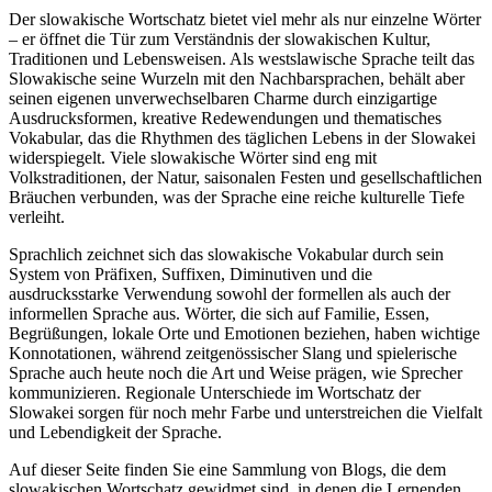
Der slowakische Wortschatz bietet viel mehr als nur einzelne Wörter
– er öffnet die Tür zum Verständnis der slowakischen Kultur,
Traditionen und Lebensweisen. Als westslawische Sprache teilt das
Slowakische seine Wurzeln mit den Nachbarsprachen, behält aber
seinen eigenen unverwechselbaren Charme durch einzigartige
Ausdrucksformen, kreative Redewendungen und thematisches
Vokabular, das die Rhythmen des täglichen Lebens in der Slowakei
widerspiegelt. Viele slowakische Wörter sind eng mit
Volkstraditionen, der Natur, saisonalen Festen und gesellschaftlichen
Bräuchen verbunden, was der Sprache eine reiche kulturelle Tiefe
verleiht.
Sprachlich zeichnet sich das slowakische Vokabular durch sein
System von Präfixen, Suffixen, Diminutiven und die
ausdrucksstarke Verwendung sowohl der formellen als auch der
informellen Sprache aus. Wörter, die sich auf Familie, Essen,
Begrüßungen, lokale Orte und Emotionen beziehen, haben wichtige
Konnotationen, während zeitgenössischer Slang und spielerische
Sprache auch heute noch die Art und Weise prägen, wie Sprecher
kommunizieren. Regionale Unterschiede im Wortschatz der
Slowakei sorgen für noch mehr Farbe und unterstreichen die Vielfalt
und Lebendigkeit der Sprache.
Auf dieser Seite finden Sie eine Sammlung von Blogs, die dem
slowakischen Wortschatz gewidmet sind, in denen die Lernenden