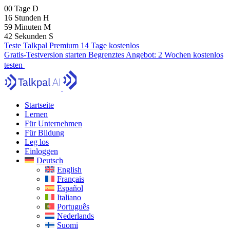
00
Tage
D
16
Stunden
H
59
Minuten
M
40
Sekunden
S
Teste Talkpal Premium 14 Tage kostenlos
Gratis-Testversion starten
Begrenztes Angebot:
2 Wochen kostenlos
testen
Startseite
Lernen
Für Unternehmen
Für Bildung
Leg los
Einloggen
Deutsch
English
Français
Español
Italiano
Português
Nederlands
Suomi