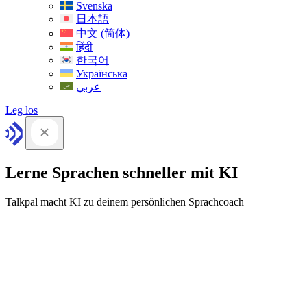
Svenska
日本語
中文 (简体)
हिंदी
한국어
Українська
عربي
Leg los
Lerne Sprachen schneller mit KI
Talkpal macht KI zu deinem persönlichen Sprachcoach