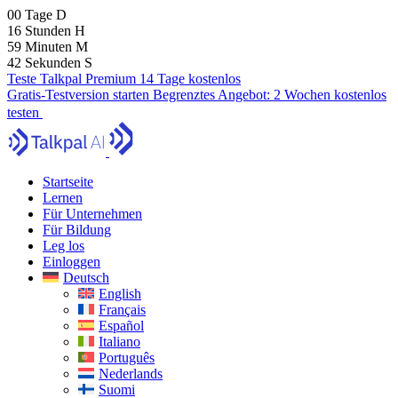
00
Tage
D
16
Stunden
H
59
Minuten
M
40
Sekunden
S
Teste Talkpal Premium 14 Tage kostenlos
Gratis-Testversion starten
Begrenztes Angebot:
2 Wochen kostenlos
testen
Startseite
Lernen
Für Unternehmen
Für Bildung
Leg los
Einloggen
Deutsch
English
Français
Español
Italiano
Português
Nederlands
Suomi