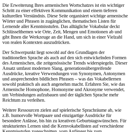
Die Erweiterung Ihres armenischen Wortschatzes ist ein wichtiger
Schritt zu einer effektiven Kommunikation und einem tieferen
kulturellen Verständnis. Diese Seite organisiert wichtige armenische
Wörter und Phrasen in zugänglichen, thematischen Listen für
Lernende aller Kenntnisstufen. Das alltägliche Vokabular deckt
Schlüsselthemen wie Orte, Zeit, Mengen und Emotionen ab und
gibt Ihnen die Werkzeuge an die Hand, um sich in einer Vielzahl
von realen Kontexten auszudrücken.
Der Schwerpunkt liegt sowohl auf den Grundlagen der
traditionellen Sprache als auch auf den sich entwickelnden Formen
des Armenischen, die zeitgenössische Trends widerspiegeln. Dieser
Ansatz umfasst modernen Slang, generationsübergreifende
Ausdrücke, kreative Verwendungen von Synonymen, Antonymen
und ansprechenden bildlichen Phrasen – was das Vokabellernen
sowohl praktisch als auch angenehm macht. Erfahren Sie, wie das
Armenische Homophone, Homonyme und Akronyme verwendet,
um Verbindungen aufzubauen und der täglichen Sprache mehr
Reichtum zu verleihen.
Weitere Ressourcen zielen auf spielerische Sprachräume ab, wie
z.B. humorvolle Wortpaare und einzigartige Ausdrücke für
besondere Anlässe, bis hin zu kreativen Geburtstagswünschen. Für
strukturiertes Lernen sind die Kernvokabellisten auf verschiedene
Kenntnisstufen zugeschnitten, vom Anfänger bis zum