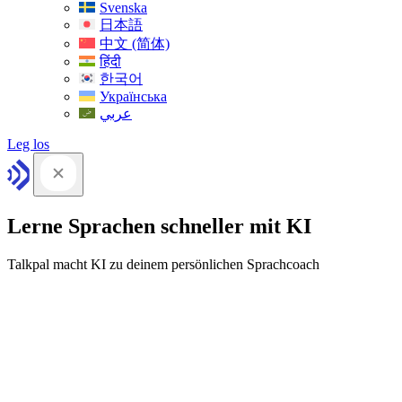
Svenska
日本語
中文 (简体)
हिंदी
한국어
Українська
عربي
Leg los
Lerne Sprachen schneller mit KI
Talkpal macht KI zu deinem persönlichen Sprachcoach