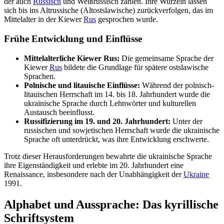
der auch
Russisch
und Weißrussisch zählen. Ihre Wurzeln lassen
sich bis ins Altrussische (Altostslawische) zurückverfolgen, das im
Mittelalter in der Kiewer
Rus
gesprochen wurde.
Frühe Entwicklung und Einflüsse
Mittelalterliche Kiewer Rus:
Die gemeinsame Sprache der
Kiewer
Rus
bildete die Grundlage für spätere ostslawische
Sprachen.
Polnische und litauische Einflüsse:
Während der polnisch-
litauischen Herrschaft im 14. bis 18. Jahrhundert wurde die
ukrainische Sprache durch Lehnwörter und kulturellen
Austausch beeinflusst.
Russifizierung im 19. und 20. Jahrhundert:
Unter der
russischen und sowjetischen Herrschaft wurde die ukrainische
Sprache oft unterdrückt, was ihre Entwicklung erschwerte.
Trotz dieser Herausforderungen bewahrte die ukrainische Sprache
ihre Eigenständigkeit und erlebte im 20. Jahrhundert eine
Renaissance, insbesondere nach der Unabhängigkeit der
Ukraine
1991.
Alphabet und Aussprache: Das kyrillische
Schriftsystem