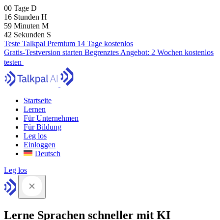
00
Tage
D
16
Stunden
H
59
Minuten
M
41
Sekunden
S
Teste Talkpal Premium 14 Tage kostenlos
Gratis-Testversion starten
Begrenztes Angebot:
2 Wochen kostenlos
testen
Startseite
Lernen
Für Unternehmen
Für Bildung
Leg los
Einloggen
Deutsch
Leg los
Lerne Sprachen schneller mit KI