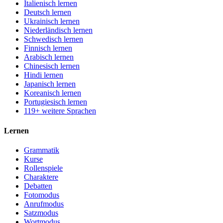
Italienisch lernen
Deutsch lernen
Ukrainisch lernen
Niederländisch lernen
Schwedisch lernen
Finnisch lernen
Arabisch lernen
Chinesisch lernen
Hindi lernen
Japanisch lernen
Koreanisch lernen
Portugiesisch lernen
119+ weitere Sprachen
Lernen
Grammatik
Kurse
Rollenspiele
Charaktere
Debatten
Fotomodus
Anrufmodus
Satzmodus
Wortmodus