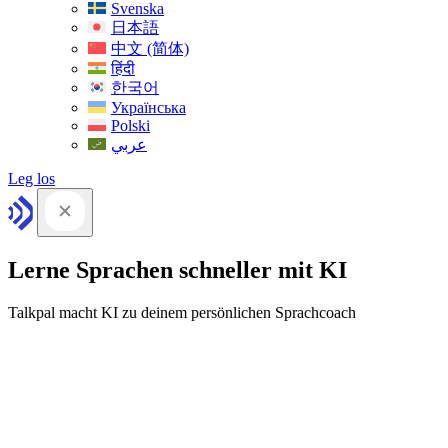
Svenska
日本語
中文 (简体)
हिंदी
한국어
Українська
Polski
عربي
Leg los
Lerne Sprachen schneller mit KI
Talkpal macht KI zu deinem persönlichen Sprachcoach