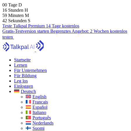
00
Tage
D
16
Stunden
H
59
Minuten
M
41
Sekunden
S
Teste Talkpal Premium 14 Tage kostenlos
Gratis-Testversion starten
Begrenztes Angebot:
2 Wochen kostenlos
testen
Startseite
Lernen
Für Unternehmen
Für Bildung
Leg los
Einloggen
Deutsch
English
Français
Español
Italiano
Português
Nederlands
Suomi