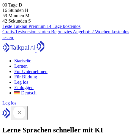
00
Tage
D
16
Stunden
H
59
Minuten
M
41
Sekunden
S
Teste Talkpal Premium 14 Tage kostenlos
Gratis-Testversion starten
Begrenztes Angebot:
2 Wochen kostenlos
testen
Startseite
Lernen
Für Unternehmen
Für Bildung
Leg los
Einloggen
Deutsch
Leg los
Lerne Sprachen schneller mit KI