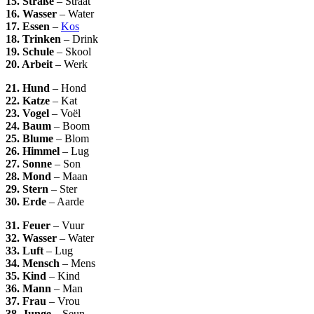
15. Straße
– Straat
16. Wasser
– Water
17. Essen
–
Kos
18. Trinken
– Drink
19. Schule
– Skool
20. Arbeit
– Werk
21. Hund
– Hond
22. Katze
– Kat
23. Vogel
– Voël
24. Baum
– Boom
25. Blume
– Blom
26. Himmel
– Lug
27. Sonne
– Son
28. Mond
– Maan
29. Stern
– Ster
30. Erde
– Aarde
31. Feuer
– Vuur
32. Wasser
– Water
33. Luft
– Lug
34. Mensch
– Mens
35. Kind
– Kind
36. Mann
– Man
37. Frau
– Vrou
38. Junge
– Seun