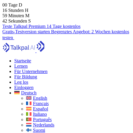
00
Tage
D
16
Stunden
H
59
Minuten
M
40
Sekunden
S
Teste Talkpal Premium 14 Tage kostenlos
Gratis-Testversion starten
Begrenztes Angebot:
2 Wochen kostenlos
testen
Startseite
Lernen
Für Unternehmen
Für Bildung
Leg los
Einloggen
Deutsch
English
Français
Español
Italiano
Português
Nederlands
Suomi