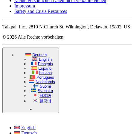
Meine Persönlichen Daten nicht verkaufen/teilen
Impressum
Safety and Crisis Resources
Talkpal, Inc., 2810 N Church St, Wilmington, Delaware 19802, US
© 2026 Alle Rechte vorbehalten.
Deutsch
English
Français
Español
Italiano
Português
Nederlands
Suomi
Svenska
日本語
한국어
English
Deutsch