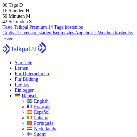
00
Tage
D
16
Stunden
H
59
Minuten
M
41
Sekunden
S
Teste Talkpal Premium 14 Tage kostenlos
Gratis-Testversion starten
Begrenztes Angebot:
2 Wochen kostenlos
testen
Startseite
Lernen
Für Unternehmen
Für Bildung
Leg los
Einloggen
Deutsch
English
Français
Español
Italiano
Português
Nederlands
Suomi