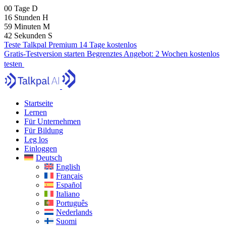
00
Tage
D
16
Stunden
H
59
Minuten
M
40
Sekunden
S
Teste Talkpal Premium 14 Tage kostenlos
Gratis-Testversion starten
Begrenztes Angebot:
2 Wochen kostenlos
testen
Startseite
Lernen
Für Unternehmen
Für Bildung
Leg los
Einloggen
Deutsch
English
Français
Español
Italiano
Português
Nederlands
Suomi