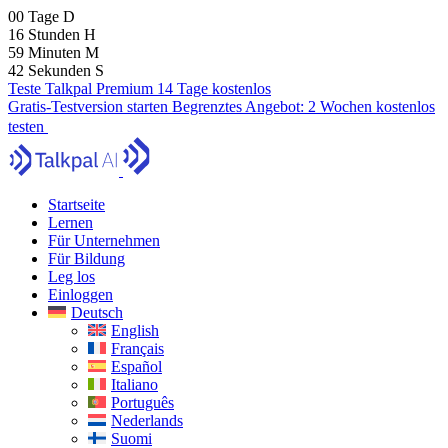
00
Tage
D
16
Stunden
H
59
Minuten
M
40
Sekunden
S
Teste Talkpal Premium 14 Tage kostenlos
Gratis-Testversion starten
Begrenztes Angebot:
2 Wochen kostenlos
testen
Startseite
Lernen
Für Unternehmen
Für Bildung
Leg los
Einloggen
Deutsch
English
Français
Español
Italiano
Português
Nederlands
Suomi