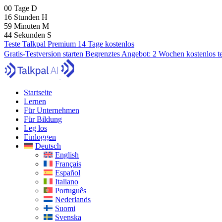
00
Tage
D
16
Stunden
H
59
Minuten
M
42
Sekunden
S
Teste Talkpal Premium 14 Tage kostenlos
Gratis-Testversion starten
Begrenztes Angebot:
2 Wochen kostenlos t
Startseite
Lernen
Für Unternehmen
Für Bildung
Leg los
Einloggen
Deutsch
English
Français
Español
Italiano
Português
Nederlands
Suomi
Svenska