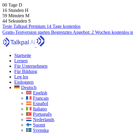
00
Tage
D
16
Stunden
H
59
Minuten
M
43
Sekunden
S
Teste Talkpal Premium 14 Tage kostenlos
Gratis-Testversion starten
Begrenztes Angebot:
2 Wochen kostenlos t
Startseite
Lernen
Für Unternehmen
Für Bildung
Leg los
Einloggen
Deutsch
English
Français
Español
Italiano
Português
Nederlands
Suomi
Svenska