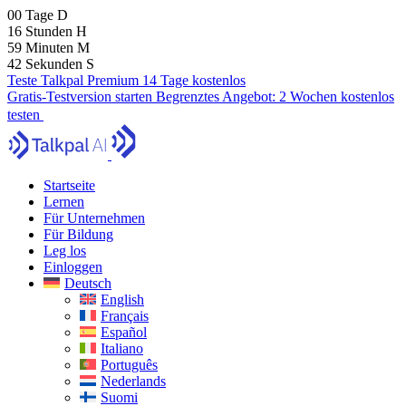
00
Tage
D
16
Stunden
H
59
Minuten
M
41
Sekunden
S
Teste Talkpal Premium 14 Tage kostenlos
Gratis-Testversion starten
Begrenztes Angebot:
2 Wochen kostenlos
testen
Startseite
Lernen
Für Unternehmen
Für Bildung
Leg los
Einloggen
Deutsch
English
Français
Español
Italiano
Português
Nederlands
Suomi