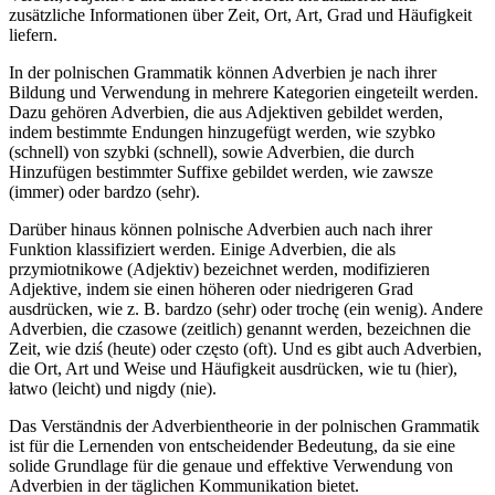
zusätzliche Informationen über Zeit, Ort, Art, Grad und Häufigkeit
liefern.
In der polnischen Grammatik können Adverbien je nach ihrer
Bildung und Verwendung in mehrere Kategorien eingeteilt werden.
Dazu gehören Adverbien, die aus Adjektiven gebildet werden,
indem bestimmte Endungen hinzugefügt werden, wie szybko
(schnell) von szybki (schnell), sowie Adverbien, die durch
Hinzufügen bestimmter Suffixe gebildet werden, wie zawsze
(immer) oder bardzo (sehr).
Darüber hinaus können polnische Adverbien auch nach ihrer
Funktion klassifiziert werden. Einige Adverbien, die als
przymiotnikowe (Adjektiv) bezeichnet werden, modifizieren
Adjektive, indem sie einen höheren oder niedrigeren Grad
ausdrücken, wie z. B. bardzo (sehr) oder trochę (ein wenig). Andere
Adverbien, die czasowe (zeitlich) genannt werden, bezeichnen die
Zeit, wie dziś (heute) oder często (oft). Und es gibt auch Adverbien,
die Ort, Art und Weise und Häufigkeit ausdrücken, wie tu (hier),
łatwo (leicht) und nigdy (nie).
Das Verständnis der Adverbientheorie in der polnischen Grammatik
ist für die Lernenden von entscheidender Bedeutung, da sie eine
solide Grundlage für die genaue und effektive Verwendung von
Adverbien in der täglichen Kommunikation bietet.