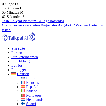
00
Tage
D
16
Stunden
H
59
Minuten
M
40
Sekunden
S
Teste Talkpal Premium 14 Tage kostenlos
Gratis-Testversion starten
Begrenztes Angebot:
2 Wochen kostenlos
testen
Startseite
Lernen
Für Unternehmen
Für Bildung
Leg los
Einloggen
Deutsch
English
Français
Español
Italiano
Português
Nederlands
Suomi