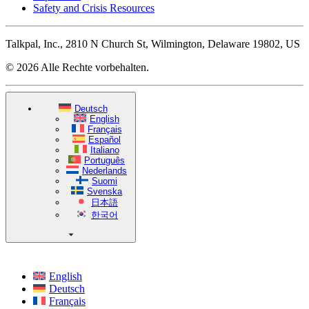
Safety and Crisis Resources
Talkpal, Inc., 2810 N Church St, Wilmington, Delaware 19802, US
© 2026 Alle Rechte vorbehalten.
Deutsch
English
Français
Español
Italiano
Português
Nederlands
Suomi
Svenska
日本語
한국어
English
Deutsch
Français