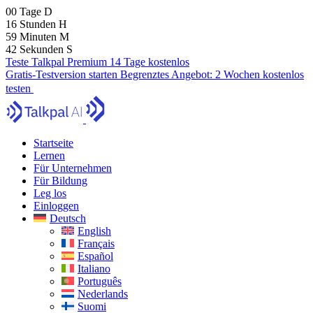
00
Tage
D
16
Stunden
H
59
Minuten
M
41
Sekunden
S
Teste Talkpal Premium 14 Tage kostenlos
Gratis-Testversion starten
Begrenztes Angebot:
2 Wochen kostenlos
testen
Startseite
Lernen
Für Unternehmen
Für Bildung
Leg los
Einloggen
Deutsch
English
Français
Español
Italiano
Português
Nederlands
Suomi