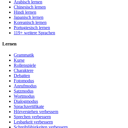
Arabisch lernen
Chinesisch lernen
Hindi lernen
Japanisch lernen
Koreanisch lernen
Portugiesisch lernen
119+ weitere Sprachen
Lernen
Grammatik
Kurse
Rollenspiele
Charaktere
Debatten
Fotomodus
Anrufmodus
Satzmodus
Wortmodus
Dialogmodus
Sprachzertifikate
Hörverstehen verbessern
Sprechen verbessern
Lesbarkeit verbessern
Schreibfähigkeiten verbessern