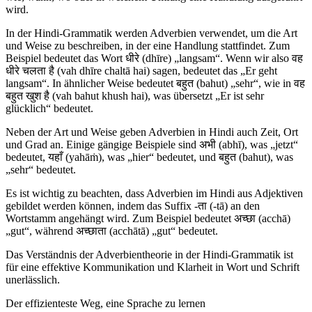
wird.
In der Hindi-Grammatik werden Adverbien verwendet, um die Art
und Weise zu beschreiben, in der eine Handlung stattfindet. Zum
Beispiel bedeutet das Wort धीरे (dhīre) „langsam“. Wenn wir also वह
धीरे चलता है (vah dhīre chaltā hai) sagen, bedeutet das „Er geht
langsam“. In ähnlicher Weise bedeutet बहुत (bahut) „sehr“, wie in वह
बहुत खुश है (vah bahut khush hai), was übersetzt „Er ist sehr
glücklich“ bedeutet.
Neben der Art und Weise geben Adverbien in Hindi auch Zeit, Ort
und Grad an. Einige gängige Beispiele sind अभी (abhī), was „jetzt“
bedeutet, यहाँ (yahāṁ), was „hier“ bedeutet, und बहुत (bahut), was
„sehr“ bedeutet.
Es ist wichtig zu beachten, dass Adverbien im Hindi aus Adjektiven
gebildet werden können, indem das Suffix -ता (-tā) an den
Wortstamm angehängt wird. Zum Beispiel bedeutet अच्छा (acchā)
„gut“, während अच्छाता (acchātā) „gut“ bedeutet.
Das Verständnis der Adverbientheorie in der Hindi-Grammatik ist
für eine effektive Kommunikation und Klarheit in Wort und Schrift
unerlässlich.
Der effizienteste Weg, eine Sprache zu lernen