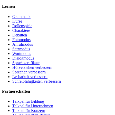
Lernen
Grammatik
Kurse
Rollenspiele
Charaktere
Debatten
Fotomodus
Anrufmodus
Satzmodus
Wortmodus
Dialogmodus
Sprachzertifikate
Hörverstehen verbessern
Sprechen verbessern
Lesbarkeit verbessern
Schreibfähigkeiten verbessern
Partnerschaften
Talkpal für Bildung
Talkpal für Unternehmen
Talkpal für Konzern