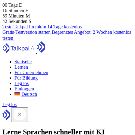
00
Tage
D
16
Stunden
H
59
Minuten
M
41
Sekunden
S
Teste Talkpal Premium 14 Tage kostenlos
Gratis-Testversion starten
Begrenztes Angebot:
2 Wochen kostenlos
testen
Startseite
Lernen
Für Unternehmen
Für Bildung
Leg los
Einloggen
Deutsch
Leg los
Lerne Sprachen schneller mit KI