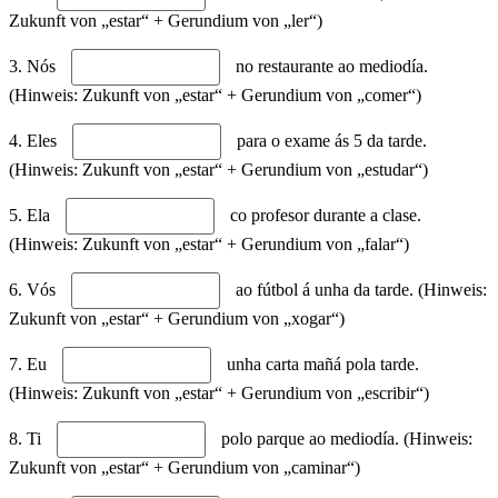
Zukunft von „estar“ + Gerundium von „ler“)
3. Nós
no restaurante ao mediodía.
(Hinweis: Zukunft von „estar“ + Gerundium von „comer“)
4. Eles
para o exame ás 5 da tarde.
(Hinweis: Zukunft von „estar“ + Gerundium von „estudar“)
5. Ela
co profesor durante a clase.
(Hinweis: Zukunft von „estar“ + Gerundium von „falar“)
6. Vós
ao fútbol á unha da tarde. (Hinweis:
Zukunft von „estar“ + Gerundium von „xogar“)
7. Eu
unha carta mañá pola tarde.
(Hinweis: Zukunft von „estar“ + Gerundium von „escribir“)
8. Ti
polo parque ao mediodía. (Hinweis:
Zukunft von „estar“ + Gerundium von „caminar“)