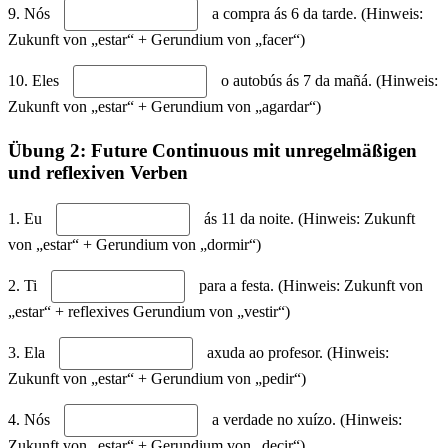
9. Nós
a compra ás 6 da tarde. (Hinweis:
Zukunft von „estar“ + Gerundium von „facer“)
10. Eles
o autobús ás 7 da mañá. (Hinweis:
Zukunft von „estar“ + Gerundium von „agardar“)
Übung 2: Future Continuous mit unregelmäßigen
und reflexiven Verben
1. Eu
ás 11 da noite. (Hinweis: Zukunft
von „estar“ + Gerundium von „dormir“)
2. Ti
para a festa. (Hinweis: Zukunft von
„estar“ + reflexives Gerundium von „vestir“)
3. Ela
axuda ao profesor. (Hinweis:
Zukunft von „estar“ + Gerundium von „pedir“)
4. Nós
a verdade no xuízo. (Hinweis:
Zukunft von „estar“ + Gerundium von „decir“)