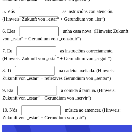
5. Vós
as instrucións con atención.
(Hinweis: Zukunft von „estar“ + Gerundium von „ler“)
6. Eles
unha casa nova. (Hinweis: Zukunft
von „estar“ + Gerundium von „construír“)
7. Eu
as instrucións correctamente.
(Hinweis: Zukunft von „estar“ + Gerundium von „seguir“)
8. Ti
na cadeira axeitada. (Hinweis:
Zukunft von „estar“ + reflexives Gerundium von „sentar“)
9. Ela
a comida á familia. (Hinweis:
Zukunft von „estar“ + Gerundium von „servir“)
10. Nós
música ao amencer. (Hinweis:
Zukunft von „estar“ + Gerundium von „oír“)