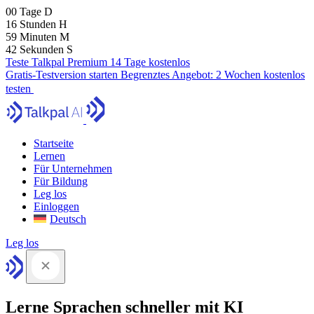
00
Tage
D
16
Stunden
H
59
Minuten
M
41
Sekunden
S
Teste Talkpal Premium 14 Tage kostenlos
Gratis-Testversion starten
Begrenztes Angebot:
2 Wochen kostenlos
testen
Startseite
Lernen
Für Unternehmen
Für Bildung
Leg los
Einloggen
Deutsch
Leg los
Lerne Sprachen schneller mit KI