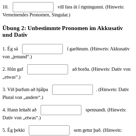
10.
vill fara út í rigningunni. (Hinweis:
Verneinendes Pronomen, Singular.)
Übung 2: Unbestimmte Pronomen im Akkusativ
und Dativ
1. Ég sá
í garðinum. (Hinweis: Akkusativ
von „jemand“.)
2. Hún gaf
að borða. (Hinweis: Dativ von
„etwas“.)
3. Við þurfum að hjálpa
. (Hinweis: Dativ
Plural von „andere“.)
4. Hann leitaði að
spennandi. (Hinweis:
Dativ von „etwas“.)
5. Ég þekki
sem getur það. (Hinweis: