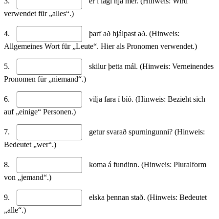
3.
er í lagi hjá mér. (Hinweis: Wird
verwendet für „alles“.)
4.
þarf að hjálpast að. (Hinweis:
Allgemeines Wort für „Leute“. Hier als Pronomen verwendet.)
5.
skilur þetta mál. (Hinweis: Verneinendes
Pronomen für „niemand“.)
6.
vilja fara í bíó. (Hinweis: Bezieht sich
auf „einige“ Personen.)
7.
getur svarað spurningunni? (Hinweis:
Bedeutet „wer“.)
8.
koma á fundinn. (Hinweis: Pluralform
von „jemand“.)
9.
elska þennan stað. (Hinweis: Bedeutet
„alle“.)