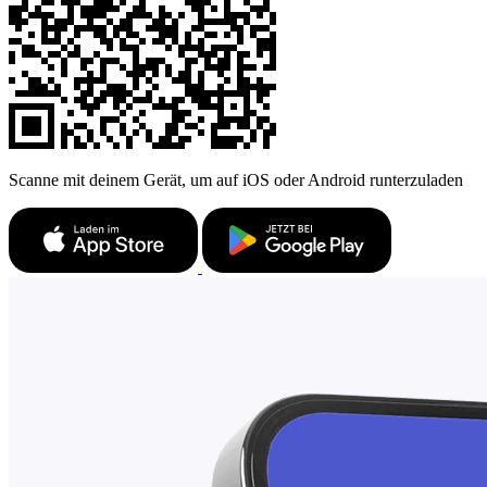
Scanne mit deinem Gerät, um auf iOS oder Android runterzuladen