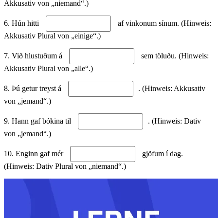
Akkusativ von „niemand“.)
6. Hún hitti
af vinkonum sínum. (Hinweis:
Akkusativ Plural von „einige“.)
7. Við hlustuðum á
sem töluðu. (Hinweis:
Akkusativ Plural von „alle“.)
8. Þú getur treyst á
. (Hinweis: Akkusativ
von „jemand“.)
9. Hann gaf bókina til
. (Hinweis: Dativ
von „jemand“.)
10. Enginn gaf mér
gjöfum í dag.
(Hinweis: Dativ Plural von „niemand“.)