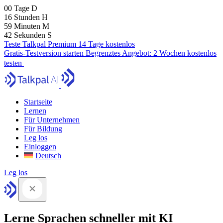
00
Tage
D
16
Stunden
H
59
Minuten
M
41
Sekunden
S
Teste Talkpal Premium 14 Tage kostenlos
Gratis-Testversion starten
Begrenztes Angebot:
2 Wochen kostenlos
testen
Startseite
Lernen
Für Unternehmen
Für Bildung
Leg los
Einloggen
Deutsch
Leg los
Lerne Sprachen schneller mit KI