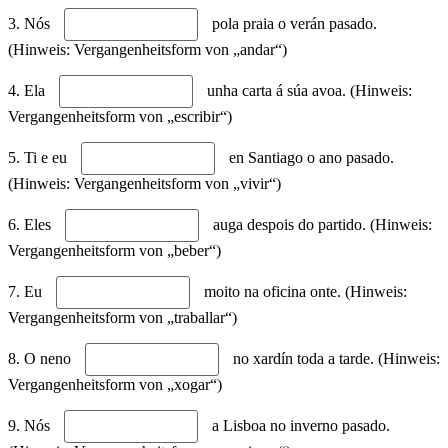
3. Nós
pola praia o verán pasado.
(Hinweis: Vergangenheitsform von „andar“)
4. Ela
unha carta á súa avoa. (Hinweis:
Vergangenheitsform von „escribir“)
5. Ti e eu
en Santiago o ano pasado.
(Hinweis: Vergangenheitsform von „vivir“)
6. Eles
auga despois do partido. (Hinweis:
Vergangenheitsform von „beber“)
7. Eu
moito na oficina onte. (Hinweis:
Vergangenheitsform von „traballar“)
8. O neno
no xardín toda a tarde. (Hinweis:
Vergangenheitsform von „xogar“)
9. Nós
a Lisboa no inverno pasado.