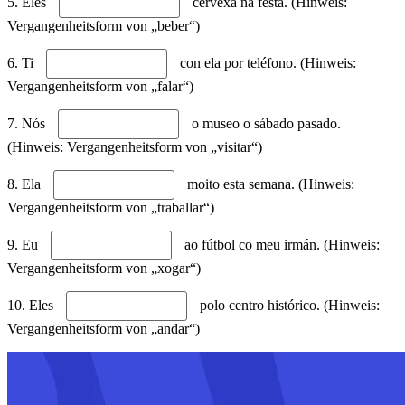
5. Eles
cervexa na festa. (Hinweis:
Vergangenheitsform von „beber“)
6. Ti
con ela por teléfono. (Hinweis:
Vergangenheitsform von „falar“)
7. Nós
o museo o sábado pasado.
(Hinweis: Vergangenheitsform von „visitar“)
8. Ela
moito esta semana. (Hinweis:
Vergangenheitsform von „traballar“)
9. Eu
ao fútbol co meu irmán. (Hinweis:
Vergangenheitsform von „xogar“)
10. Eles
polo centro histórico. (Hinweis:
Vergangenheitsform von „andar“)