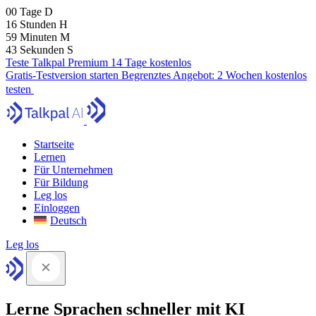
00
Tage
D
16
Stunden
H
59
Minuten
M
41
Sekunden
S
Teste Talkpal Premium 14 Tage kostenlos
Gratis-Testversion starten
Begrenztes Angebot:
2 Wochen kostenlos
testen
Startseite
Lernen
Für Unternehmen
Für Bildung
Leg los
Einloggen
Deutsch
Leg los
Lerne Sprachen schneller mit KI