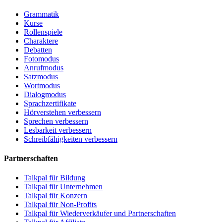
Grammatik
Kurse
Rollenspiele
Charaktere
Debatten
Fotomodus
Anrufmodus
Satzmodus
Wortmodus
Dialogmodus
Sprachzertifikate
Hörverstehen verbessern
Sprechen verbessern
Lesbarkeit verbessern
Schreibfähigkeiten verbessern
Partnerschaften
Talkpal für Bildung
Talkpal für Unternehmen
Talkpal für Konzern
Talkpal für Non-Profits
Talkpal für Wiederverkäufer und Partnerschaften