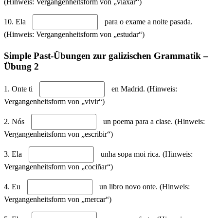
(Hinweis: Vergangenheitsform von „viaxar“)
10. Ela
para o exame a noite pasada.
(Hinweis: Vergangenheitsform von „estudar“)
Simple Past-Übungen zur galizischen Grammatik –
Übung 2
1. Onte ti
en Madrid. (Hinweis:
Vergangenheitsform von „vivir“)
2. Nós
un poema para a clase. (Hinweis:
Vergangenheitsform von „escribir“)
3. Ela
unha sopa moi rica. (Hinweis:
Vergangenheitsform von „cociñar“)
4. Eu
un libro novo onte. (Hinweis:
Vergangenheitsform von „mercar“)